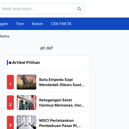
agam
Tren
Kolom
CEK FAKTA
ifanka
alt def
🔥
Artikel Pilihan
Batu Empedu Sapi
1
Mendadak Diburu Saat
Idul Adha 2026, Dari Isi
Perut Jadi Komoditas
Ketegangan Selat
Puluhan Juta
2
Hormuz Memanas, Harga
Minyak Dunia Dekati
US$ 108
MSCI Pertahankan
3
Pembekuan Pasar RI,