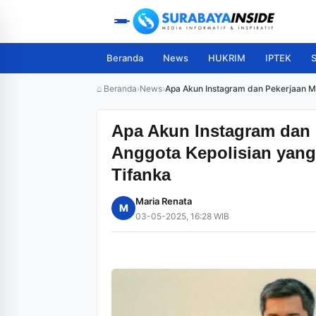
Beranda
News
HUKRIM
IPTEK
S
⌂ Beranda
›
News
›
Apa Akun Instagram dan Pekerjaan M
Apa Akun Instagram dan
Anggota Kepolisian yang
Tifanka
Maria Renata
M
03-05-2025, 16:28 WIB