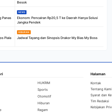
Besok
NEWS
g Panas
Ekonom: Pencairan Rp20,5 T ke Daerah Hanya Solusi
Jangka Pendek
HIBURAN
os Piala
Jadwal Tayang dan Sinopsis Drakor My Bias My Boss
ri
Halaman
HUKRIM
Kontak
Tentang Kami
Sports
Syarat dan K
Otomotif
Tim Redaksi
Hiburan
Kebijakan Priv
le
Ragam