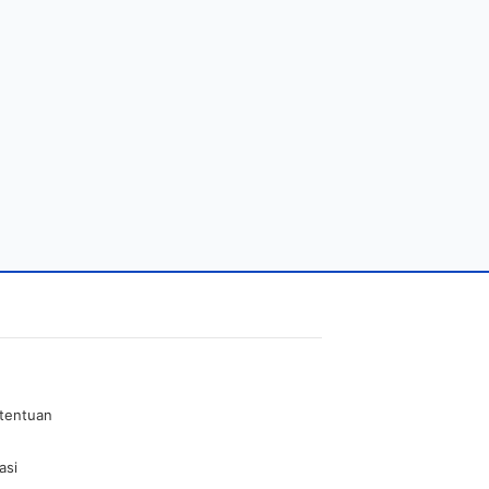
etentuan
asi