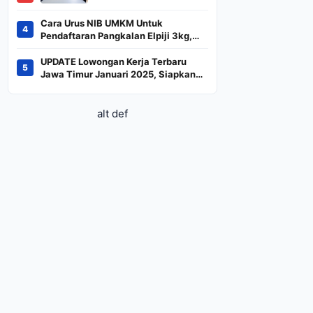
BREN dan DSSA
Terancam Keluar dari
Cara Urus NIB UMKM Untuk
4
Indeks
Pendaftaran Pangkalan Elpiji 3kg,
Kebijakan Baru Penjualan LPG 3
Kilogram
UPDATE Lowongan Kerja Terbaru
5
Jawa Timur Januari 2025, Siapkan
CV dan Persyaratan
alt def