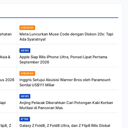
HIBURAN
sehatan
Meta Luncurkan Muse Code dengan Diskon 20x: Tapi
Ada Syaratnya!
NEWS
Asia &
Apple Siap Rilis iPhone Ultra, Ponsel Lipat Pertama
September 2026
HIBURAN
tus 2026
Inggris Setujui Akuisisi Warner Bros oleh Paramount
Senilai US$111 Miliar
NEWS
dapi
Anjing Pelacak Dikerahkan Cari Potongan Kaki Korban
Mutilasi di Pancoran Mas
IPTEK
lip8, Z
Galaxy Z Fold8, Z Fold8 Ultra, dan Z Flip8 Rilis Global