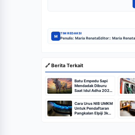
TIM REDAKSI
M
Penulis: Maria Renata
Editor:: Maria Renat
🔗 Berita Terkait
Batu Empedu Sapi
Mendadak Diburu
Saat Idul Adha 2026,
Dari Isi Perut Jadi
Komoditas Puluhan
Cara Urus NIB UMKM
Juta
Untuk Pendaftaran
Pangkalan Elpiji 3kg,
Kebijakan Baru
Penjualan LPG 3
Kilogram