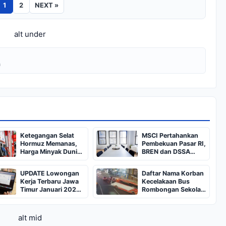
1
2
NEXT »
alt under
a
Ketegangan Selat
MSCI Pertahankan
Hormuz Memanas,
Pembekuan Pasar RI,
Harga Minyak Dunia
BREN dan DSSA
Dekati US$ 108
Terancam Keluar dari
Indeks
UPDATE Lowongan
Daftar Nama Korban
Kerja Terbaru Jawa
Kecelakaan Bus
Timur Januari 2025,
Rombongan Sekolah
Siapkan CV dan
dari Bali di Kota Batu:
Persyaratan
Salah Satunya Ada
Balita
alt mid