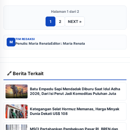
Halaman 1 dari 2
1
2
NEXT »
TIM REDAKSI
M
Penulis: Maria Renata
Editor:: Maria Renata
🔗 Berita Terkait
Batu Empedu Sapi Mendadak Diburu Saat Idul Adha
2026, Dari Isi Perut Jadi Komoditas Puluhan Juta
Ketegangan Selat Hormuz Memanas, Harga Minyak
Dunia Dekati US$ 108
MSCI Pertahankan Pembekuan Pasar RI, BREN dan