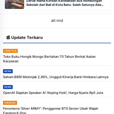
Daftar Nama Korban Kecelakaan Bus Rombongan
Sekolah dari Bali di Kota Batu: Salah Satunya Ada
Balita
alt mid
📰 Update Terbaru
LIFESTYLE
Toko Buku Hongik Mungo Bertahan 70 Tahun Berkat Ikatan
Karyawan
NEWS
Saham BBRI Melonjak 2,96%, Ungguli Kinerja Bank Himbara Lainnya
NEWS
OpenAI Siapkan Speaker AI 'Keping Hoki', Harga Nyaris Rp5 Juta
HIBURAN
Fenomena 'Silver ARMY': Penggemar BTS Senior Ubah Wajah
Fandom K-Pop