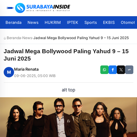
Beranda
News
HUKRIM
IPTEK
Sports
EKBIS
Otomoti
⌂ Beranda
›
News
›
Jadwal Mega Bollywood Paling Yahud 9 – 15 Juni 2025
Jadwal Mega Bollywood Paling Yahud 9 – 15
Juni 2025
Maria Renata
M
09-06-2025, 05:00 WIB
alt top