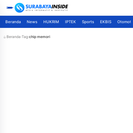
Beranda
News
HUKRIM
IPTEK
Sports
EKBIS
Otomoti
⌂ Beranda
›
Tag
›
chip memori