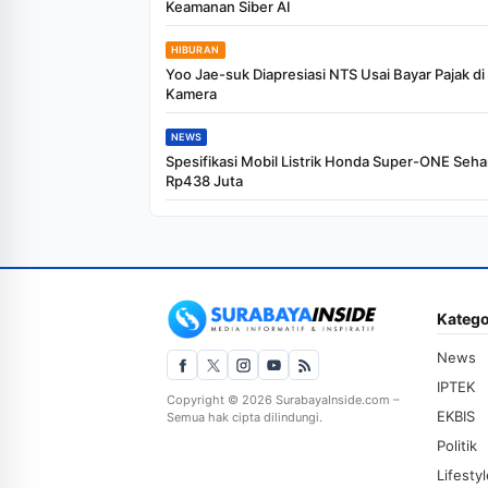
Keamanan Siber AI
HIBURAN
Yoo Jae-suk Diapresiasi NTS Usai Bayar Pajak d
Kamera
NEWS
Spesifikasi Mobil Listrik Honda Super-ONE Seha
Rp438 Juta
Katego
News
IPTEK
Copyright © 2026 SurabayaInside.com –
EKBIS
Semua hak cipta dilindungi.
Politik
Lifesty