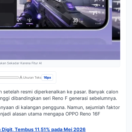
ukan Sekadar Karena Fitur AI
A
16px
Ukuran Teks
 setelah resmi diperkenalkan ke pasar. Banyak calon
inggi dibandingkan seri Reno F generasi sebelumnya.
nyaan di kalangan pengguna. Namun, sejumlah faktor
menjadi alasan utama mengapa OPPO Reno 16F
 Digit, Tembus 11,51% pada Mei 2026