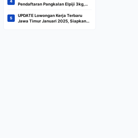
4
Indeks
Pendaftaran Pangkalan Elpiji 3kg,
Kebijakan Baru Penjualan LPG 3
Kilogram
UPDATE Lowongan Kerja Terbaru
5
Jawa Timur Januari 2025, Siapkan
CV dan Persyaratan