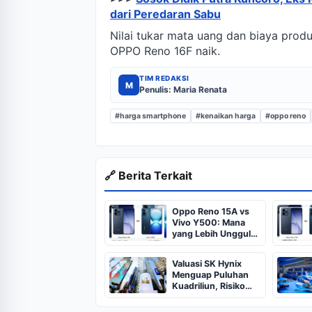
dari Peredaran Sabu
Nilai tukar mata uang dan biaya prod
OPPO Reno 16F naik.
TIM REDAKSI
M
Penulis: Maria Renata
#harga smartphone
#kenaikan harga
#oppo reno
🔗 Berita Terkait
Oppo Reno 15A vs
Vivo Y500: Mana
yang Lebih Unggul
dan Layak Dibeli?
Valuasi SK Hynix
Menguap Puluhan
Kuadriliun, Risiko
Investasi AI
Membayangi