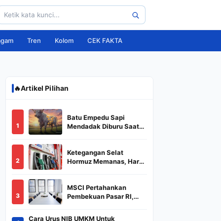
agam
Tren
Kolom
CEK FAKTA
🔥
Artikel Pilihan
Batu Empedu Sapi
1
Mendadak Diburu Saat
Idul Adha 2026, Dari Isi
Perut Jadi Komoditas
Ketegangan Selat
Puluhan Juta
2
Hormuz Memanas, Harga
Minyak Dunia Dekati
US$ 108
MSCI Pertahankan
3
Pembekuan Pasar RI,
BREN dan DSSA
Terancam Keluar dari
Cara Urus NIB UMKM Untuk