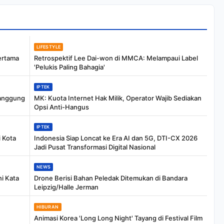
LIFESTYLE
ertama
Retrospektif Lee Dai-won di MMCA: Melampaui Label
'Pelukis Paling Bahagia'
IPTEK
anggung
MK: Kuota Internet Hak Milik, Operator Wajib Sediakan
Opsi Anti-Hangus
IPTEK
 Kota
Indonesia Siap Loncat ke Era AI dan 5G, DTI-CX 2026
Jadi Pusat Transformasi Digital Nasional
NEWS
i Kata
Drone Berisi Bahan Peledak Ditemukan di Bandara
Leipzig/Halle Jerman
HIBURAN
Animasi Korea 'Long Long Night' Tayang di Festival Film