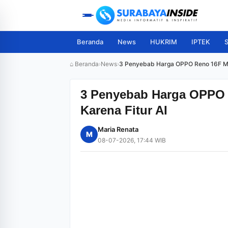
Beranda
News
HUKRIM
IPTEK
S
⌂ Beranda
›
News
›
3 Penyebab Harga OPPO Reno 16F Mel
3 Penyebab Harga OPPO 
Karena Fitur AI
Maria Renata
M
08-07-2026, 17:44 WIB