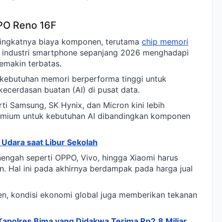
PO Reno 16F
eningkatnya biaya komponen, terutama
chip memori
 industri smartphone sepanjang 2026 menghadapi
makin terbatas.
 kebutuhan memori berperforma tinggi untuk
cerdasan buatan (AI) di pusat data.
ti Samsung, SK Hynix, dan Micron kini lebih
emium untuk kebutuhan AI dibandingkan komponen
 Udara saat Libur Sekolah
engah seperti OPPO, Vivo, hingga Xiaomi harus
 Hal ini pada akhirnya berdampak pada harga jual
n, kondisi ekonomi global juga memberikan tekanan
 Kapolres Bima yang Didakwa Terima Rp2,8 Miliar