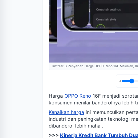
Ilustrasi: 3 Penyebab Harga OPPO Reno 16F Melonjak, B
A
Harga
OPPO Reno
16F menjadi sorotan
konsumen menilai banderolnya lebih t
Kenaikan harga
ini memunculkan perta
industri dan peningkatan teknologi 
dibanderol lebih mahal.
>>>
Kinerja Kredit Bank Tumbuh Dua