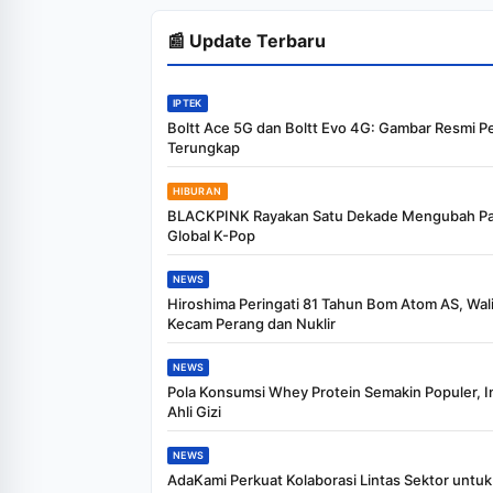
📰 Update Terbaru
IPTEK
Boltt Ace 5G dan Boltt Evo 4G: Gambar Resmi P
Terungkap
HIBURAN
BLACKPINK Rayakan Satu Dekade Mengubah P
Global K-Pop
NEWS
Hiroshima Peringati 81 Tahun Bom Atom AS, Wali
Kecam Perang dan Nuklir
NEWS
Pola Konsumsi Whey Protein Semakin Populer, In
Ahli Gizi
NEWS
AdaKami Perkuat Kolaborasi Lintas Sektor untuk