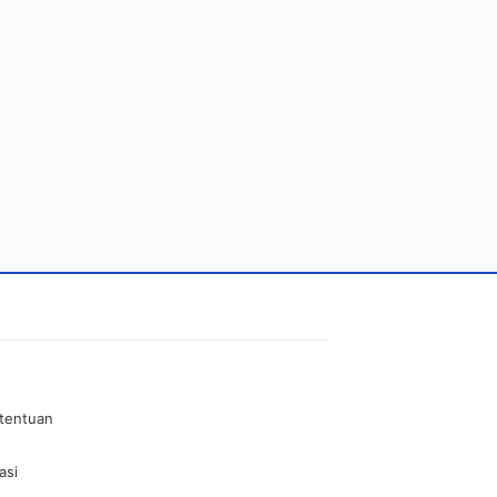
etentuan
asi