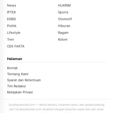
News
HUKRIM
IPTEK
Sports
EKBIS
Otomotif
Politik
Hiburan
Lifestyle
Ragam
Tren
Kolom
CEK FAKTA
Halaman
Kontak
Tentang Kami
Syarat dan Ketentuan
Tim Redaksi
Kebijakan Privasi
SurabayaInside.com — Berita terbaru, halaman resmi, dan update penting
dari SurabayaInside.com disajikan dengan tampilan cepat dan rapi untuk