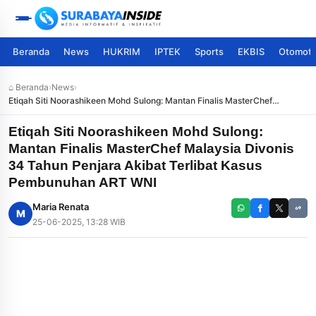
Beranda
News
HUKRIM
IPTEK
Sports
EKBIS
Otomoti
⌂ Beranda
›
News
›
Etiqah Siti Noorashikeen Mohd Sulong: Mantan Finalis MasterChef
Malaysia Divonis 34 Tahun Penjara Akibat Terlibat Kasus Pembunuhan
ART WNI
Etiqah Siti Noorashikeen Mohd Sulong:
Mantan Finalis MasterChef Malaysia Divonis
34 Tahun Penjara Akibat Terlibat Kasus
Pembunuhan ART WNI
Maria Renata
M
25-06-2025, 13:28 WIB