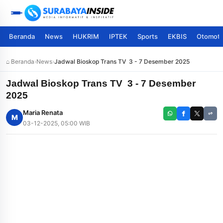
Beranda
News
HUKRIM
IPTEK
Sports
EKBIS
Otomoti
⌂ Beranda
›
News
›
Jadwal Bioskop Trans TV 3 - 7 Desember 2025
Jadwal Bioskop Trans TV 3 - 7 Desember
2025
Maria Renata
M
03-12-2025, 05:00 WIB