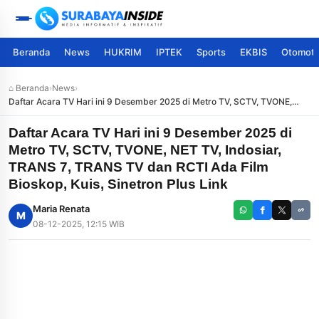
Beranda
News
HUKRIM
IPTEK
Sports
EKBIS
Otomoti
⌂ Beranda
›
News
›
Daftar Acara TV Hari ini 9 Desember 2025 di Metro TV, SCTV, TVONE,
NET TV, Indosiar, TRANS 7, TRANS TV dan RCTI Ada Film Bioskop, Kuis,
Sinetron Plus Link
Daftar Acara TV Hari ini 9 Desember 2025 di
Metro TV, SCTV, TVONE, NET TV, Indosiar,
TRANS 7, TRANS TV dan RCTI Ada Film
Bioskop, Kuis, Sinetron Plus Link
Maria Renata
M
08-12-2025, 12:15 WIB