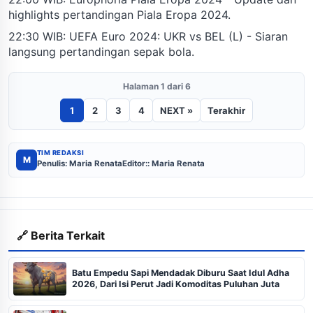
highlights pertandingan Piala Eropa 2024.
22:30 WIB: UEFA Euro 2024: UKR vs BEL (L) - Siaran
langsung pertandingan sepak bola.
Halaman 1 dari 6
1
2
3
4
NEXT »
Terakhir
TIM REDAKSI
M
Penulis: Maria Renata
Editor:: Maria Renata
🔗 Berita Terkait
Batu Empedu Sapi Mendadak Diburu Saat Idul Adha
2026, Dari Isi Perut Jadi Komoditas Puluhan Juta