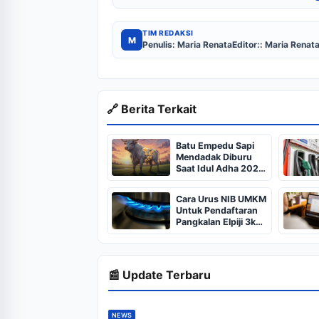
TIM REDAKSI
M
Penulis: Maria Renata
Editor:: Maria Renat
🔗 Berita Terkait
Batu Empedu Sapi
Mendadak Diburu
Saat Idul Adha 2026,
Dari Isi Perut Jadi
Komoditas Puluhan
Cara Urus NIB UMKM
Juta
Untuk Pendaftaran
Pangkalan Elpiji 3kg,
Kebijakan Baru
Penjualan LPG 3
Kilogram
📰 Update Terbaru
NEWS