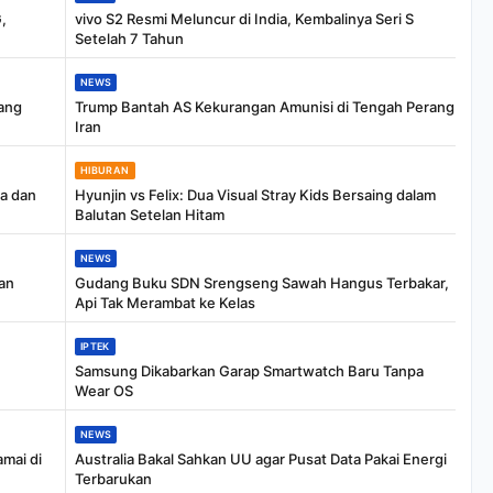
,
vivo S2 Resmi Meluncur di India, Kembalinya Seri S
Setelah 7 Tahun
NEWS
yang
Trump Bantah AS Kekurangan Amunisi di Tengah Perang
Iran
HIBURAN
na dan
Hyunjin vs Felix: Dua Visual Stray Kids Bersaing dalam
Balutan Setelan Hitam
NEWS
dan
Gudang Buku SDN Srengseng Sawah Hangus Terbakar,
Api Tak Merambat ke Kelas
IPTEK
u
Samsung Dikabarkan Garap Smartwatch Baru Tanpa
Wear OS
NEWS
mai di
Australia Bakal Sahkan UU agar Pusat Data Pakai Energi
Terbarukan