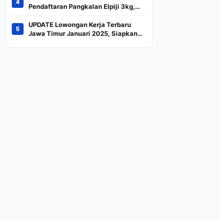
4
Indeks
Pendaftaran Pangkalan Elpiji 3kg,
Kebijakan Baru Penjualan LPG 3
Kilogram
UPDATE Lowongan Kerja Terbaru
5
Jawa Timur Januari 2025, Siapkan
CV dan Persyaratan