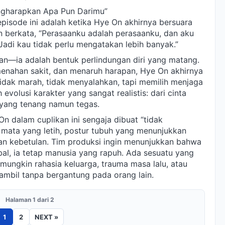
ngharapkan Apa Pun Darimu”
pisode ini adalah ketika Hye On akhirnya bersuara
 berkata, “Perasaanku adalah perasaanku, dan aku
adi kau tidak perlu mengatakan lebih banyak.”
an—ia adalah bentuk perlindungan diri yang matang.
menahan sakit, dan menaruh harapan, Hye On akhirnya
tidak marah, tidak menyalahkan, tapi memilih menjaga
h evolusi karakter yang sangat realistis: dari cinta
yang tenang namun tegas.
n dalam cuplikan ini sengaja dibuat “tidak
mata yang letih, postur tubuh yang menunjukkan
ukan kebetulan. Tim produksi ingin menunjukkan bahwa
bal, ia tetap manusia yang rapuh. Ada sesuatu yang
ungkin rahasia keluarga, trauma masa lalu, atau
ambil tanpa bergantung pada orang lain.
Halaman 1 dari 2
1
2
NEXT »