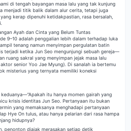
mi di tengah bayangan masa lalu yang tak kunjung
menjadi titik balik dalam alur cerita, tetapi juga
yang kerap dipenuhi ketidakpastian, rasa bersalah,
.
angan Ayah dan Cinta yang Belum Tuntas
de 9–10 adalah penggalian lebih dalam terhadap luka
 tampil tenang namun menyimpan pergulatan batin
s terjadi ketika Jun Seo mengunjungi sebuah gereja—
an ruang sakral yang menyimpan jejak masa lalu
 aktor senior Yoo Jae Myung). Di sanalah ia bertemu
ok misterius yang ternyata memiliki koneksi
a keduanya—“Apakah itu hanya momen gairah yang
u krisis identitas Jun Seo. Pertanyaan itu bukan
 cermin yang memaksanya menghadapi pertanyaan
p Hye On tulus, atau hanya pelarian dari rasa hampa
anjang hidupnya?
, penonton diajak merasakan setiap detik