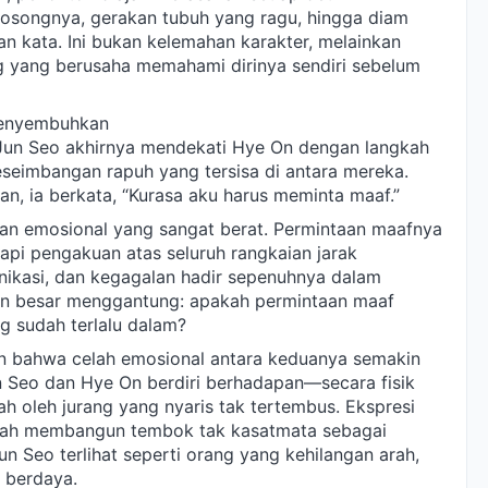
osongnya, gerakan tubuh yang ragu, hingga diam
n kata. Ini bukan kelemahan karakter, melainkan
g yang berusaha memahami dirinya sendiri sebelum
Menyembuhkan
 Jun Seo akhirnya mendekati Hye On dengan langkah
eseimbangan rapuh yang tersisa di antara mereka.
, ia berkata, “Kurasa aku harus meminta maaf.”
n emosional yang sangat berat. Permintaan maafnya
tapi pengakuan atas seluruh rangkaian jarak
ikasi, dan kegagalan hadir sepenuhnya dalam
an besar menggantung: apakah permintaan maaf
g sudah terlalu dalam?
n bahwa celah emosional antara keduanya semakin
un Seo dan Hye On berdiri berhadapan—secara fisik
h oleh jurang yang nyaris tak tertembus. Ekspresi
telah membangun tembok tak kasatmata sebagai
un Seo terlihat seperti orang yang kehilangan arah,
 berdaya.