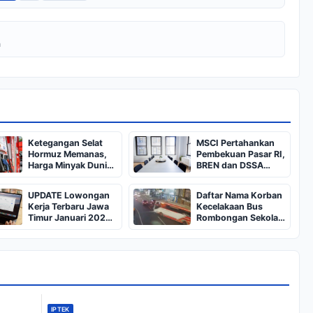
a
Ketegangan Selat
MSCI Pertahankan
Hormuz Memanas,
Pembekuan Pasar RI,
Harga Minyak Dunia
BREN dan DSSA
Dekati US$ 108
Terancam Keluar dari
Indeks
UPDATE Lowongan
Daftar Nama Korban
Kerja Terbaru Jawa
Kecelakaan Bus
Timur Januari 2025,
Rombongan Sekolah
Siapkan CV dan
dari Bali di Kota Batu:
Persyaratan
Salah Satunya Ada
Balita
IPTEK