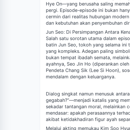
Hye On—yang berusaha saling memaha
pergi. Episode-episode ini bukan hanya 
cermin dari realitas hubungan modern 
dan kebutuhan akan penyembuhan diri
Jun Seo: Di Persimpangan Antara Ken
Salah satu sorotan utama dalam episo
batin Jun Seo, tokoh yang selama ini
yang kompleks. Adegan paling simboli
bukan tempat ibadah semata, melaink
ayahnya, Seo Jin Ho (diperankan oleh
Pendeta Chang Sik (Lee Si Hoon), sos
mendalam dengan keluarganya.
Dialog singkat namun menusuk antar
gegabah?”—menjadi katalis yang memic
sekadar tantangan moral, melainkan
mendasar: apakah perasaannya terhada
akibat ketidakhadiran figur ayah sep
Melalui akting memukau Kim Soo Hyun