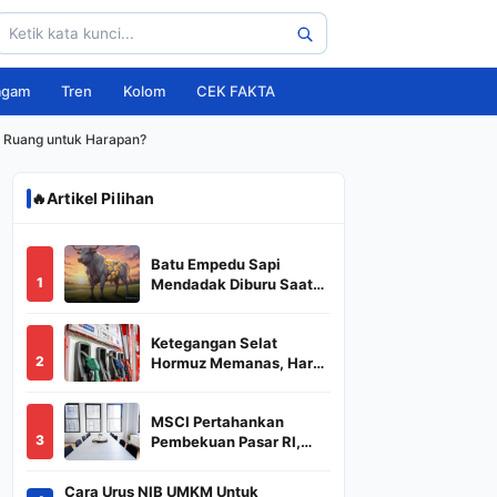
agam
Tren
Kolom
CEK FAKTA
a Ruang untuk Harapan?
🔥
Artikel Pilihan
Batu Empedu Sapi
1
Mendadak Diburu Saat
Idul Adha 2026, Dari Isi
Perut Jadi Komoditas
Ketegangan Selat
Puluhan Juta
2
Hormuz Memanas, Harga
Minyak Dunia Dekati
US$ 108
MSCI Pertahankan
3
Pembekuan Pasar RI,
BREN dan DSSA
Terancam Keluar dari
Cara Urus NIB UMKM Untuk