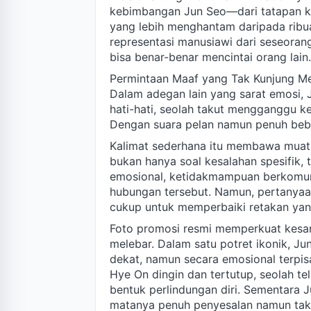
kebimbangan Jun Seo—dari tatapan k
yang lebih menghantam daripada ribua
representasi manusiawi dari seseoran
bisa benar-benar mencintai orang lain.
Permintaan Maaf yang Tak Kunjung 
Dalam adegan lain yang sarat emosi,
hati-hati, seolah takut mengganggu k
Dengan suara pelan namun penuh beban
Kalimat sederhana itu membawa muata
bukan hanya soal kesalahan spesifik, 
emosional, ketidakmampuan berkomun
hubungan tersebut. Namun, pertanya
cukup untuk memperbaiki retakan yan
Foto promosi resmi memperkuat kesa
melebar. Dalam satu potret ikonik, J
dekat, namun secara emosional terpisa
Hye On dingin dan tertutup, seolah 
bentuk perlindungan diri. Sementara J
matanya penuh penyesalan namun tak