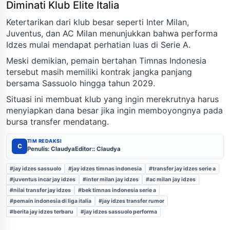
Diminati Klub Elite Italia
Ketertarikan dari klub besar seperti Inter Milan,
Juventus, dan AC Milan menunjukkan bahwa performa
Idzes mulai mendapat perhatian luas di Serie A.
Meski demikian, pemain bertahan Timnas Indonesia
tersebut masih memiliki kontrak jangka panjang
bersama Sassuolo hingga tahun 2029.
Situasi ini membuat klub yang ingin merekrutnya harus
menyiapkan dana besar jika ingin memboyongnya pada
bursa transfer mendatang.
TIM REDAKSI
C
Penulis: Claudya
Editor:: Claudya
#jay idzes sassuolo
#jay idzes timnas indonesia
#transfer jay idzes serie a
#juventus incar jay idzes
#inter milan jay idzes
#ac milan jay idzes
#nilai transfer jay idzes
#bek timnas indonesia serie a
#pemain indonesia di liga italia
#jay idzes transfer rumor
#berita jay idzes terbaru
#jay idzes sassuolo performa