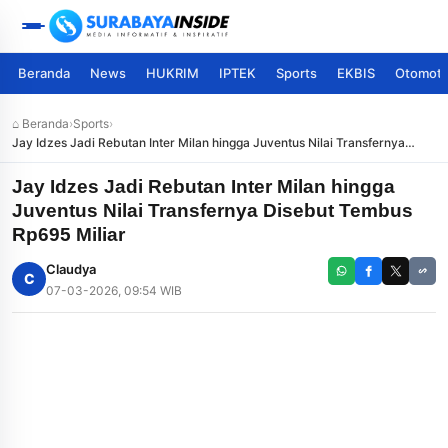
Beranda
News
HUKRIM
IPTEK
Sports
EKBIS
Otomoti
⌂ Beranda
›
Sports
›
Jay Idzes Jadi Rebutan Inter Milan hingga Juventus Nilai Transfernya
Disebut Tembus Rp695 Miliar
Jay Idzes Jadi Rebutan Inter Milan hingga
Juventus Nilai Transfernya Disebut Tembus
Rp695 Miliar
Claudya
C
07-03-2026, 09:54 WIB