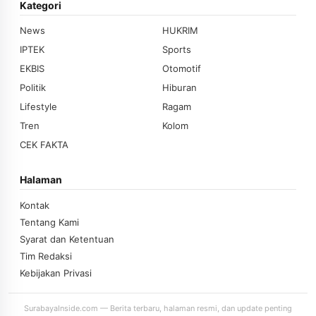
Kategori
News
HUKRIM
IPTEK
Sports
EKBIS
Otomotif
Politik
Hiburan
Lifestyle
Ragam
Tren
Kolom
CEK FAKTA
Halaman
Kontak
Tentang Kami
Syarat dan Ketentuan
Tim Redaksi
Kebijakan Privasi
SurabayaInside.com — Berita terbaru, halaman resmi, dan update penting