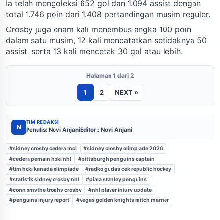
Ia telah mengoleksi 652 gol dan 1.094 assist dengan
total 1.746 poin dari 1.408 pertandingan musim reguler.
Crosby juga enam kali menembus angka 100 poin
dalam satu musim, 12 kali mencatatkan setidaknya 50
assist, serta 13 kali mencetak 30 gol atau lebih.
Halaman 1 dari 2
1
2
NEXT »
TIM REDAKSI
N
Penulis: Novi Anjani
Editor:: Novi Anjani
#sidney crosby cedera mcl
#sidney crosby olimpiade 2026
#cedera pemain hoki nhl
#pittsburgh penguins captain
#tim hoki kanada olimpiade
#radko gudas cek republic hockey
#statistik sidney crosby nhl
#piala stanley penguins
#conn smythe trophy crosby
#nhl player injury update
#penguins injury report
#vegas golden knights mitch marner