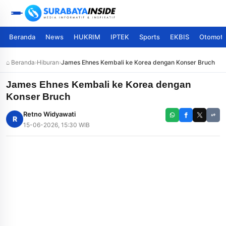
Beranda
News
HUKRIM
IPTEK
Sports
EKBIS
Otomoti
⌂ Beranda
›
Hiburan
›
James Ehnes Kembali ke Korea dengan Konser Bruch
James Ehnes Kembali ke Korea dengan
Konser Bruch
Retno Widyawati
R
15-06-2026, 15:30 WIB