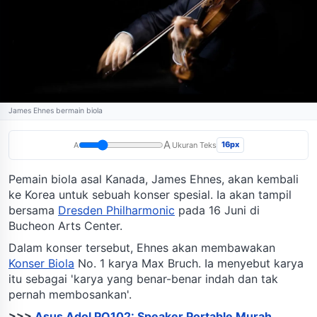
James Ehnes bermain biola
A
16px
A
Ukuran Teks
Pemain biola asal Kanada, James Ehnes, akan kembali
ke Korea untuk sebuah konser spesial. Ia akan tampil
bersama
Dresden Philharmonic
pada 16 Juni di
Bucheon Arts Center.
Dalam konser tersebut, Ehnes akan membawakan
Konser Biola
No. 1 karya Max Bruch. Ia menyebut karya
itu sebagai 'karya yang benar-benar indah dan tak
pernah membosankan'.
>>>
Asus Adol PO102: Speaker Portable Murah