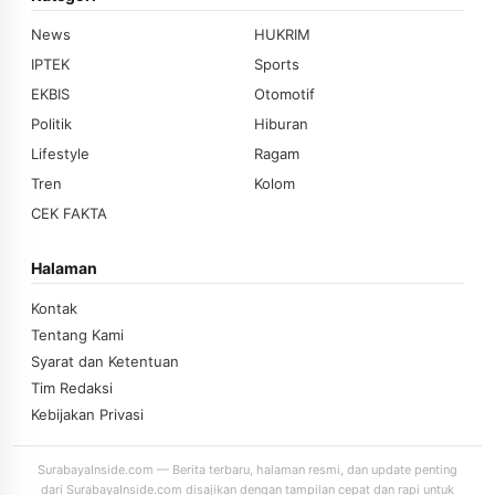
News
HUKRIM
IPTEK
Sports
EKBIS
Otomotif
Politik
Hiburan
Lifestyle
Ragam
Tren
Kolom
CEK FAKTA
Halaman
Kontak
Tentang Kami
Syarat dan Ketentuan
Tim Redaksi
Kebijakan Privasi
SurabayaInside.com — Berita terbaru, halaman resmi, dan update penting
dari SurabayaInside.com disajikan dengan tampilan cepat dan rapi untuk