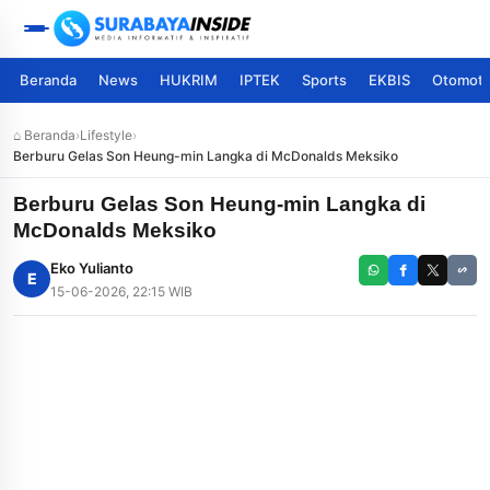
Beranda
News
HUKRIM
IPTEK
Sports
EKBIS
Otomoti
⌂ Beranda
›
Lifestyle
›
Berburu Gelas Son Heung-min Langka di McDonalds Meksiko
Berburu Gelas Son Heung-min Langka di
McDonalds Meksiko
Eko Yulianto
E
15-06-2026, 22:15 WIB