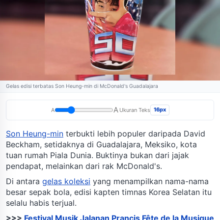
Gelas edisi terbatas Son Heung-min di McDonald's Guadalajara
A
16px
A
Ukuran Teks
Son Heung-min
terbukti lebih populer daripada David
Beckham, setidaknya di Guadalajara, Meksiko, kota
tuan rumah Piala Dunia. Buktinya bukan dari jajak
pendapat, melainkan dari rak McDonald's.
Di antara
gelas koleksi
yang menampilkan nama-nama
besar sepak bola, edisi kapten timnas Korea Selatan itu
selalu habis terjual.
>>>
Festival Musik Jalanan Prancis Fête de la Musique