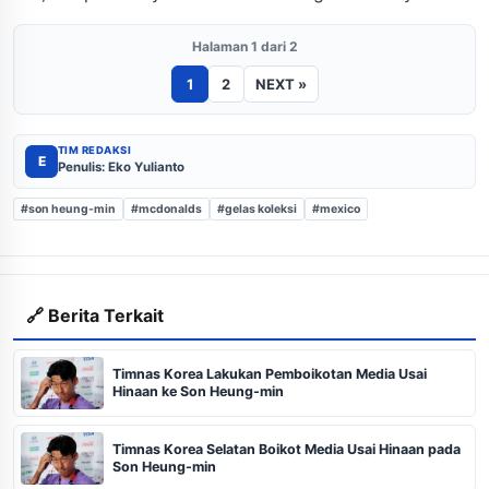
Halaman 1 dari 2
1
2
NEXT »
TIM REDAKSI
E
Penulis: Eko Yulianto
#son heung-min
#mcdonalds
#gelas koleksi
#mexico
🔗 Berita Terkait
Timnas Korea Lakukan Pemboikotan Media Usai
Hinaan ke Son Heung-min
Timnas Korea Selatan Boikot Media Usai Hinaan pada
Son Heung-min