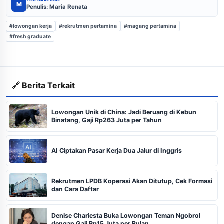
M
Penulis: Maria Renata
#lowongan kerja
#rekrutmen pertamina
#magang pertamina
#fresh graduate
🔗 Berita Terkait
Lowongan Unik di China: Jadi Beruang di Kebun
Binatang, Gaji Rp263 Juta per Tahun
AI Ciptakan Pasar Kerja Dua Jalur di Inggris
Rekrutmen LPDB Koperasi Akan Ditutup, Cek Formasi
dan Cara Daftar
Denise Chariesta Buka Lowongan Teman Ngobrol
dengan Gaji Rp15 Juta per Bulan