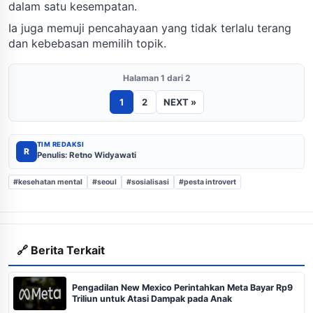
dalam satu kesempatan.
Ia juga memuji pencahayaan yang tidak terlalu terang
dan kebebasan memilih topik.
Halaman 1 dari 2
1
2
NEXT »
TIM REDAKSI
R
Penulis: Retno Widyawati
#kesehatan mental
#seoul
#sosialisasi
#pesta introvert
🔗 Berita Terkait
Pengadilan New Mexico Perintahkan Meta Bayar Rp9
Triliun untuk Atasi Dampak pada Anak