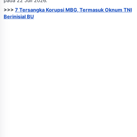
pada 22 Juli 2026.
>>>
7 Tersangka Korupsi MBG, Termasuk Oknum TNI
Berinisial BU