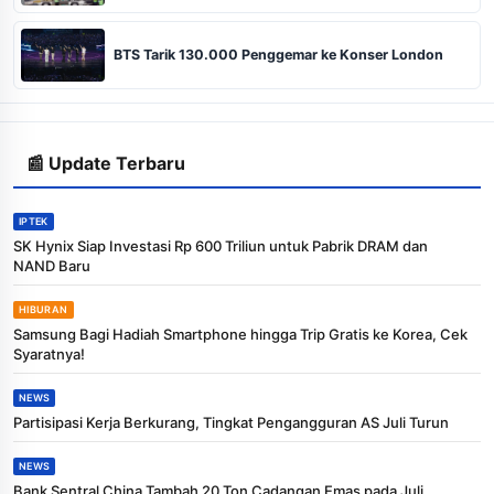
BTS Tarik 130.000 Penggemar ke Konser London
📰 Update Terbaru
IPTEK
SK Hynix Siap Investasi Rp 600 Triliun untuk Pabrik DRAM dan
NAND Baru
HIBURAN
Samsung Bagi Hadiah Smartphone hingga Trip Gratis ke Korea, Cek
Syaratnya!
NEWS
Partisipasi Kerja Berkurang, Tingkat Pengangguran AS Juli Turun
NEWS
Bank Sentral China Tambah 20 Ton Cadangan Emas pada Juli