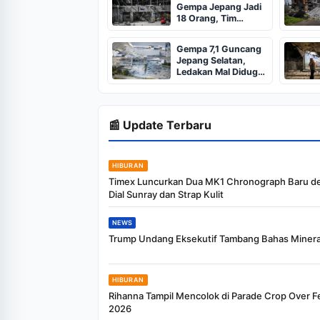
Gempa Jepang Jadi
18 Orang, Tim
Penyelamat Terus
Cari Korban
Gempa 7,1 Guncang
Jepang Selatan,
Ledakan Mal Diduga
Tewaskan Banyak
Orang
📰 Update Terbaru
HIBURAN
Timex Luncurkan Dua MK1 Chronograph Baru d
Dial Sunray dan Strap Kulit
NEWS
Trump Undang Eksekutif Tambang Bahas Mineral
HIBURAN
Rihanna Tampil Mencolok di Parade Crop Over Fe
2026