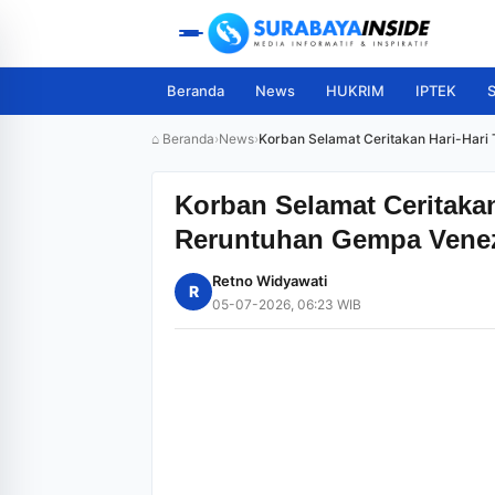
Beranda
News
HUKRIM
IPTEK
S
⌂ Beranda
›
News
›
Korban Selamat Ceritakan Hari-Hari
Korban Selamat Ceritakan
Reruntuhan Gempa Vene
Retno Widyawati
R
05-07-2026, 06:23 WIB