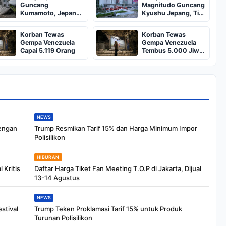
Guncang
Magnitudo Guncang
Kumamoto, Jepang:
Kyushu Jepang, Tiga
13 Tewas dan
Tewas
Kerusakan Parah
Korban Tewas
Korban Tewas
Gempa Venezuela
Gempa Venezuela
Capai 5.119 Orang
Tembus 5.000 Jiwa,
Ribuan Hilang
NEWS
engan
Trump Resmikan Tarif 15% dan Harga Minimum Impor
Polisilikon
HIBURAN
 Kritis
Daftar Harga Tiket Fan Meeting T.O.P di Jakarta, Dijual
13-14 Agustus
NEWS
stival
Trump Teken Proklamasi Tarif 15% untuk Produk
Turunan Polisilikon