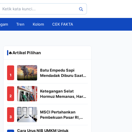
agam
Tren
Kolom
CEK FAKTA
🔥
Artikel Pilihan
Batu Empedu Sapi
1
Mendadak Diburu Saat
Idul Adha 2026, Dari Isi
Perut Jadi Komoditas
Ketegangan Selat
Puluhan Juta
2
Hormuz Memanas, Harga
Minyak Dunia Dekati
US$ 108
MSCI Pertahankan
3
Pembekuan Pasar RI,
BREN dan DSSA
Terancam Keluar dari
Cara Urus NIB UMKM Untuk