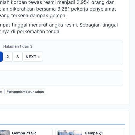
mlah korban tewas resmi menjadi 2.954 orang dan
lah dikerahkan bersama 3.281 pekerja penyelamat
 yang terkena dampak gempa.
mpat tinggal menurut angka resmi. Sebagian tinggal
nnya di perkemahan tenda.
Halaman 1 dari 3
2
3
NEXT »
at
#tenggelam reruntuhan
Gempa 7,1 SR
Gempa 7,1