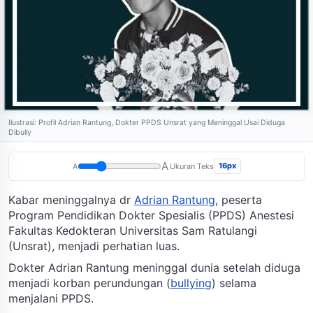
Ilustrasi: Profil Adrian Rantung, Dokter PPDS Unsrat yang Meninggal Usai Diduga
Dibully
A
16px
A
Ukuran Teks
Kabar meninggalnya dr
Adrian Rantung
, peserta
Program Pendidikan Dokter Spesialis (PPDS) Anestesi
Fakultas Kedokteran Universitas Sam Ratulangi
(Unsrat), menjadi perhatian luas.
Dokter Adrian Rantung meninggal dunia setelah diduga
menjadi korban perundungan (
bullying
) selama
menjalani PPDS.