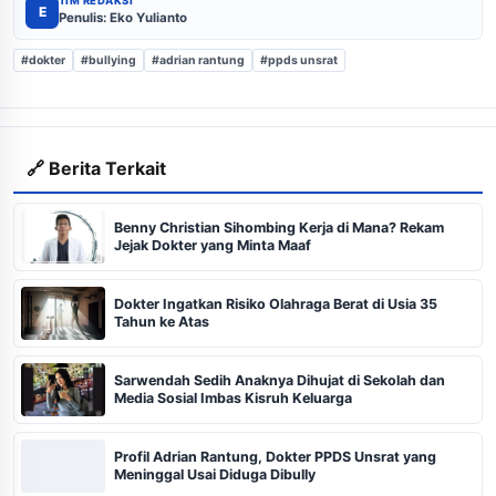
TIM REDAKSI
E
Penulis: Eko Yulianto
#dokter
#bullying
#adrian rantung
#ppds unsrat
🔗 Berita Terkait
Benny Christian Sihombing Kerja di Mana? Rekam
Jejak Dokter yang Minta Maaf
Dokter Ingatkan Risiko Olahraga Berat di Usia 35
Tahun ke Atas
Sarwendah Sedih Anaknya Dihujat di Sekolah dan
Media Sosial Imbas Kisruh Keluarga
Profil Adrian Rantung, Dokter PPDS Unsrat yang
Meninggal Usai Diduga Dibully