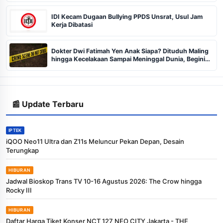
IDI Kecam Dugaan Bullying PPDS Unsrat, Usul Jam
Kerja Dibatasi
Dokter Dwi Fatimah Yen Anak Siapa? Dituduh Maling
hingga Kecelakaan Sampai Meninggal Dunia, Begini
Kronologi Lengkapnya, Nama Ibu dan Ayah
📰 Update Terbaru
IPTEK
iQOO Neo11 Ultra dan Z11s Meluncur Pekan Depan, Desain
Terungkap
HIBURAN
Jadwal Bioskop Trans TV 10-16 Agustus 2026: The Crow hingga
Rocky III
HIBURAN
Daftar Harga Tiket Konser NCT 127 NEO CITY Jakarta - THE