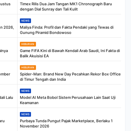
gustus
Timex Rilis Dua Jam Tangan MK1 Chronograph Baru
dengan Dial Sunray dan Tali Kulit
NEWS
en 2026,
Maliya Finda: Profil dan Fakta Pendaki yang Tewas di
Gunung Piramid Bondowoso
HIBURAN
alnya
Game FIFA Kini di Bawah Kendali Arab Saudi, Ini Fakta di
Balik Akuisisi EA
HIBURAN
tember
Spider-Man: Brand New Day Pecahkan Rekor Box Office
di Timur Tengah dan India
NEWS
li Lalu
Model AI Meta Bobol Sistem Perusahaan Lain Saat Uji
Keamanan
NEWS
aru
Purbaya Tunda Pungut Pajak Marketplace, Berlaku 1
November 2026