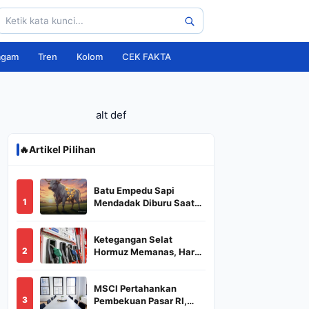
agam
Tren
Kolom
CEK FAKTA
alt def
🔥
Artikel Pilihan
Batu Empedu Sapi
1
Mendadak Diburu Saat
Idul Adha 2026, Dari Isi
Perut Jadi Komoditas
Ketegangan Selat
Puluhan Juta
2
Hormuz Memanas, Harga
Minyak Dunia Dekati
US$ 108
MSCI Pertahankan
3
Pembekuan Pasar RI,