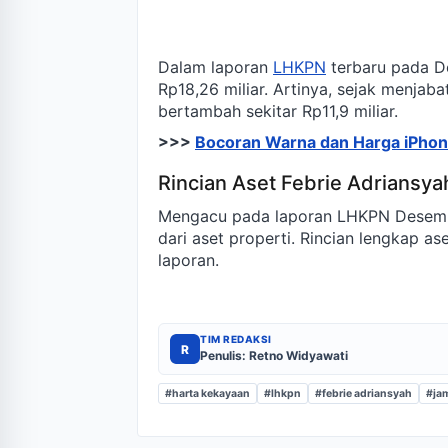
Dalam laporan
LHKPN
terbaru pada De
Rp18,26 miliar. Artinya, sejak menja
bertambah sekitar Rp11,9 miliar.
>>>
Bocoran Warna dan Harga iPhon
Rincian Aset Febrie Adriansya
Mengacu pada laporan LHKPN Desembe
dari aset properti. Rincian lengkap a
laporan.
TIM REDAKSI
R
Penulis: Retno Widyawati
#harta kekayaan
#lhkpn
#febrie adriansyah
#ja