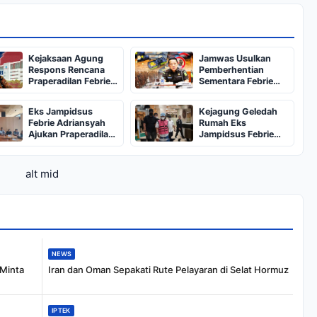
Kejaksaan Agung
Jamwas Usulkan
Respons Rencana
Pemberhentian
Praperadilan Febrie
Sementara Febrie
Adriansyah
Adriansyah ke Jaksa
Agung
Eks Jampidsus
Kejagung Geledah
Febrie Adriansyah
Rumah Eks
Ajukan Praperadilan
Jampidsus Febrie
Penetapan
Adriansyah, Sita
Tersangka hingga
Dokumen TPPU
Penahanan
alt mid
NEWS
 Minta
Iran dan Oman Sepakati Rute Pelayaran di Selat Hormuz
IPTEK