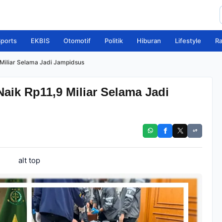
ports
EKBIS
Otomotif
Politik
Hiburan
Lifestyle
R
 Miliar Selama Jadi Jampidsus
Naik Rp11,9 Miliar Selama Jadi
alt top