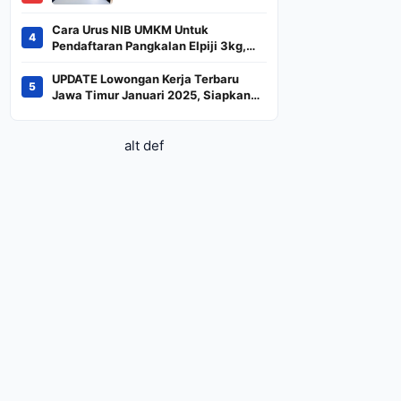
BREN dan DSSA
Terancam Keluar dari
Cara Urus NIB UMKM Untuk
4
Indeks
Pendaftaran Pangkalan Elpiji 3kg,
Kebijakan Baru Penjualan LPG 3
Kilogram
UPDATE Lowongan Kerja Terbaru
5
Jawa Timur Januari 2025, Siapkan
CV dan Persyaratan
alt def