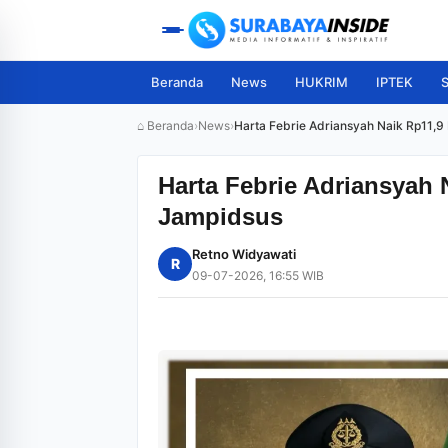
Beranda
News
HUKRIM
IPTEK
S
⌂ Beranda
›
News
›
Harta Febrie Adriansyah Naik Rp11,9
Harta Febrie Adriansyah 
Jampidsus
Retno Widyawati
R
09-07-2026, 16:55 WIB