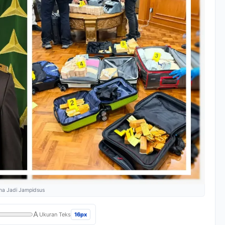
lama Jadi Jampidsus
A
16px
Ukuran Teks