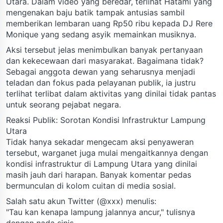
Utara. Dalam video yang beredar, terlihat Hatami yang
mengenakan baju batik tampak antusias sambil
memberikan lembaran uang Rp50 ribu kepada DJ Rere
Monique yang sedang asyik memainkan musiknya.
Aksi tersebut jelas menimbulkan banyak pertanyaan
dan kekecewaan dari masyarakat. Bagaimana tidak?
Sebagai anggota dewan yang seharusnya menjadi
teladan dan fokus pada pelayanan publik, ia justru
terlihat terlibat dalam aktivitas yang dinilai tidak pantas
untuk seorang pejabat negara.
Reaksi Publik: Sorotan Kondisi Infrastruktur Lampung
Utara
Tidak hanya sekadar mengecam aksi penyaweran
tersebut, warganet juga mulai mengaitkannya dengan
kondisi infrastruktur di Lampung Utara yang dinilai
masih jauh dari harapan. Banyak komentar pedas
bermunculan di kolom cuitan di media sosial.
Salah satu akun Twitter (@xxx) menulis:
"Tau kan kenapa lampung jalannya ancur," tulisnya
dengan nada sinis.