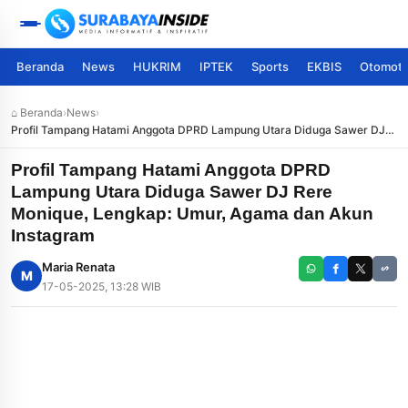
Beranda
News
HUKRIM
IPTEK
Sports
EKBIS
Otomoti
⌂ Beranda
›
News
›
Profil Tampang Hatami Anggota DPRD Lampung Utara Diduga Sawer DJ
Rere Monique, Lengkap: Umur, Agama dan Akun Instagram
Profil Tampang Hatami Anggota DPRD
Lampung Utara Diduga Sawer DJ Rere
Monique, Lengkap: Umur, Agama dan Akun
Instagram
Maria Renata
M
17-05-2025, 13:28 WIB