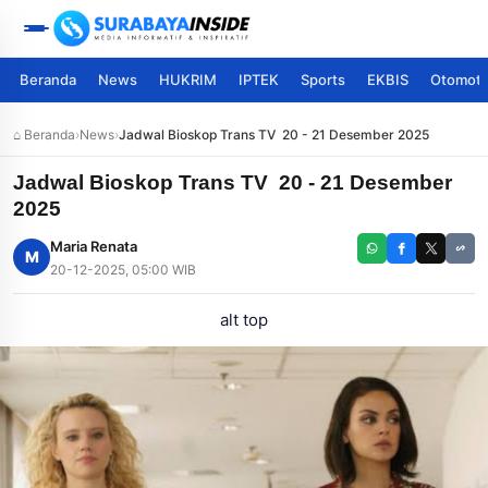
Beranda
News
HUKRIM
IPTEK
Sports
EKBIS
Otomoti
⌂ Beranda
›
News
›
Jadwal Bioskop Trans TV 20 - 21 Desember 2025
Jadwal Bioskop Trans TV 20 - 21 Desember
2025
Maria Renata
M
20-12-2025, 05:00 WIB
alt top