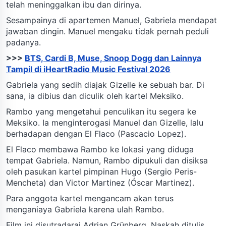
telah meninggalkan ibu dan dirinya.
Sesampainya di apartemen Manuel, Gabriela mendapat
jawaban dingin. Manuel mengaku tidak pernah peduli
padanya.
>>>
BTS, Cardi B, Muse, Snoop Dogg dan Lainnya
Tampil di iHeartRadio Music Festival 2026
Gabriela yang sedih diajak Gizelle ke sebuah bar. Di
sana, ia dibius dan diculik oleh kartel Meksiko.
Rambo yang mengetahui penculikan itu segera ke
Meksiko. Ia menginterogasi Manuel dan Gizelle, lalu
berhadapan dengan El Flaco (Pascacio Lopez).
El Flaco membawa Rambo ke lokasi yang diduga
tempat Gabriela. Namun, Rambo dipukuli dan disiksa
oleh pasukan kartel pimpinan Hugo (Sergio Peris-
Mencheta) dan Victor Martinez (Óscar Martinez).
Para anggota kartel mengancam akan terus
menganiaya Gabriela karena ulah Rambo.
Film ini disutradarai Adrian Grünberg. Naskah ditulis