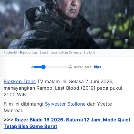
Poster film Rambo: Last Blood menampilkan Sylvester Stallone
A
16px
A
Ukuran Teks
Bioskop Trans
TV malam ini, Selasa 2 Juni 2026,
menayangkan Rambo: Last Blood (2019) pada pukul
21.00 WIB.
Film ini dibintangi
Sylvester Stallone
dan Yvette
Monreal.
>>>
Razer Blade 16 2026: Baterai 12 Jam, Mode Quiet
Tetap Bisa Game Berat