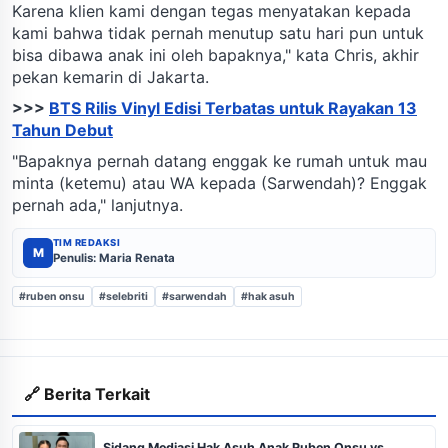
Karena klien kami dengan tegas menyatakan kepada
kami bahwa tidak pernah menutup satu hari pun untuk
bisa dibawa anak ini oleh bapaknya," kata Chris, akhir
pekan kemarin di Jakarta.
>>>
BTS Rilis Vinyl Edisi Terbatas untuk Rayakan 13
Tahun Debut
"Bapaknya pernah datang enggak ke rumah untuk mau
minta (ketemu) atau WA kepada (Sarwendah)? Enggak
pernah ada," lanjutnya.
TIM REDAKSI
M
Penulis: Maria Renata
#ruben onsu
#selebriti
#sarwendah
#hak asuh
🔗 Berita Terkait
Sidang Mediasi Hak Asuh Anak Ruben Onsu vs