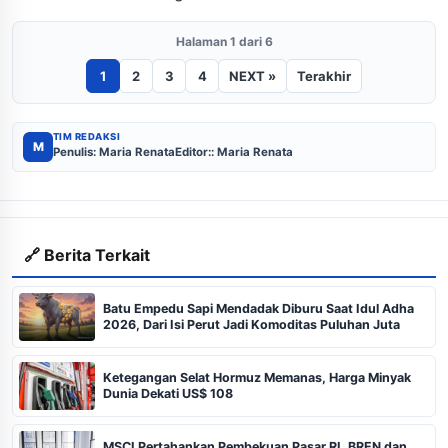
Halaman 1 dari 6
1
2
3
4
NEXT »
Terakhir
TIM REDAKSI
M
Penulis: Maria Renata
Editor:: Maria Renata
🔗 Berita Terkait
Batu Empedu Sapi Mendadak Diburu Saat Idul Adha
2026, Dari Isi Perut Jadi Komoditas Puluhan Juta
Ketegangan Selat Hormuz Memanas, Harga Minyak
Dunia Dekati US$ 108
MSCI Pertahankan Pembekuan Pasar RI, BREN dan