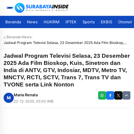
Beranda
News
HUKRIM
IPTEK
Sports
EKBIS
Otomoti
⌂ Beranda
›
News
›
Jadwal Program Televisi Selasa, 23 Desember 2025 Ada Film Bioskop,
Kuis, Sinetron dan India di ANTV, GTV, Indosiar, MDTV, Metro TV, MNCTV,
RCTI, SCTV, Trans 7, Trans TV dan TVONE serta Link Nonton
Jadwal Program Televisi Selasa, 23 Desember
2025 Ada Film Bioskop, Kuis, Sinetron dan
India di ANTV, GTV, Indosiar, MDTV, Metro TV,
MNCTV, RCTI, SCTV, Trans 7, Trans TV dan
TVONE serta Link Nonton
Maria Renata
M
22-12-2025, 05:00 WIB