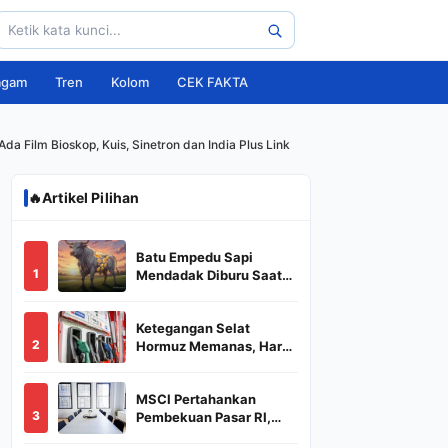
agam
Tren
Kolom
CEK FAKTA
a Film Bioskop, Kuis, Sinetron dan India Plus Link
🔥
Artikel Pilihan
Batu Empedu Sapi
1
Mendadak Diburu Saat
Idul Adha 2026, Dari Isi
Perut Jadi Komoditas
Ketegangan Selat
Puluhan Juta
2
Hormuz Memanas, Harga
Minyak Dunia Dekati
US$ 108
MSCI Pertahankan
3
Pembekuan Pasar RI,
BREN dan DSSA