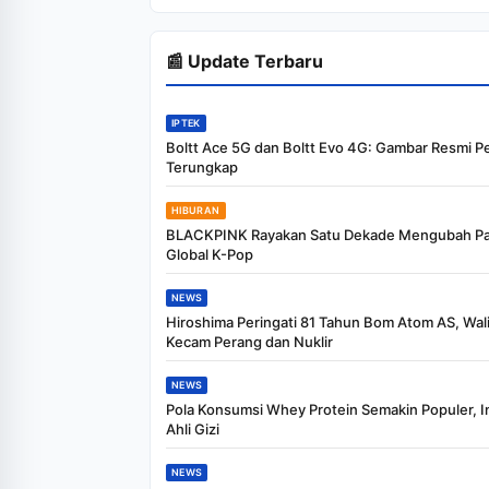
Penjualan LPG 3
Kilogram
📰 Update Terbaru
IPTEK
Boltt Ace 5G dan Boltt Evo 4G: Gambar Resmi P
Terungkap
HIBURAN
BLACKPINK Rayakan Satu Dekade Mengubah P
Global K-Pop
NEWS
Hiroshima Peringati 81 Tahun Bom Atom AS, Wali
Kecam Perang dan Nuklir
NEWS
Pola Konsumsi Whey Protein Semakin Populer, In
Ahli Gizi
NEWS