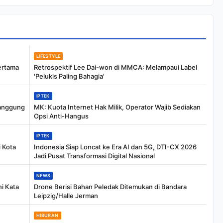
Persyaratan
Salah Satunya Ada
Balita
LIFESTYLE
ertama
Retrospektif Lee Dai-won di MMCA: Melampaui Label
'Pelukis Paling Bahagia'
IPTEK
anggung
MK: Kuota Internet Hak Milik, Operator Wajib Sediakan
Opsi Anti-Hangus
IPTEK
 Kota
Indonesia Siap Loncat ke Era AI dan 5G, DTI-CX 2026
Jadi Pusat Transformasi Digital Nasional
NEWS
i Kata
Drone Berisi Bahan Peledak Ditemukan di Bandara
Leipzig/Halle Jerman
HIBURAN