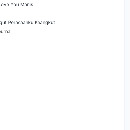
 Love You Manis
gut Perasaanku Keangkut
purna