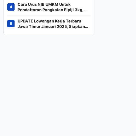
Terancam Keluar dari
Cara Urus NIB UMKM Untuk
4
Indeks
Pendaftaran Pangkalan Elpiji 3kg,
Kebijakan Baru Penjualan LPG 3
Kilogram
UPDATE Lowongan Kerja Terbaru
5
Jawa Timur Januari 2025, Siapkan
CV dan Persyaratan