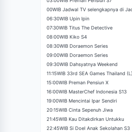
03:00WIB Preman Pensiun S7
00WIB Jadwal TV selengkapnya di Ja
06:30WIB Upin Ipin
07:30WIB Titus The Detective
08:00WIB Kiko S4
08:30WIB Doraemon Series
09:00WIB Doraemon Series
09:30WIB Dahsyatnya Weekend
11:15WIB 33rd SEA Games Thailand (L
15:00WIB Preman Pensiun X
16:00WIB MasterChef Indonesia S13
19:00WIB Mencintai Ipar Sendiri
20:15WIB Cinta Sepenuh Jiwa
21:45WIB Kau Ditakdirkan Untukku
22:45WIB Si Doel Anak Sekolahan S3