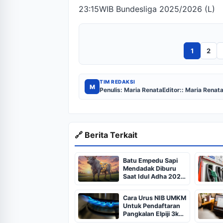
23:15WIB Bundesliga 2025/2026 (L)
1
2
TIM REDAKSI
M
Penulis: Maria Renata
Editor:: Maria Renat
🔗 Berita Terkait
Batu Empedu Sapi
Mendadak Diburu
Saat Idul Adha 2026,
Dari Isi Perut Jadi
Komoditas Puluhan
Cara Urus NIB UMKM
Juta
Untuk Pendaftaran
Pangkalan Elpiji 3kg,
Kebijakan Baru