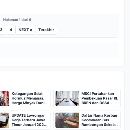
Halaman 1 dari 6
3
4
NEXT »
Terakhir
a
Ketegangan Selat
MSCI Pertahankan
Hormuz Memanas,
Pembekuan Pasar RI,
Harga Minyak Dunia
BREN dan DSSA
Dekati US$ 108
Terancam Keluar dari
Indeks
UPDATE Lowongan
Daftar Nama Korban
Kerja Terbaru Jawa
Kecelakaan Bus
Timur Januari 2025,
Rombongan Sekolah
Siapkan CV dan
dari Bali di Kota Batu: