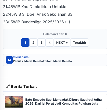
21:45WIB Kau Ditakdirkan Untukku
22:45WIB Si Doel Anak Sekolahan S3
23:15WIB Bundesliga 2025/2026 (L)
Halaman 1 dari 6
1
2
3
4
NEXT »
Terakhir
TIM REDAKSI
M
Penulis: Maria Renata
Editor:: Maria Renata
🔗 Berita Terkait
Batu Empedu Sapi Mendadak Diburu Saat Idul Adha
2026, Dari Isi Perut Jadi Komoditas Puluhan Juta