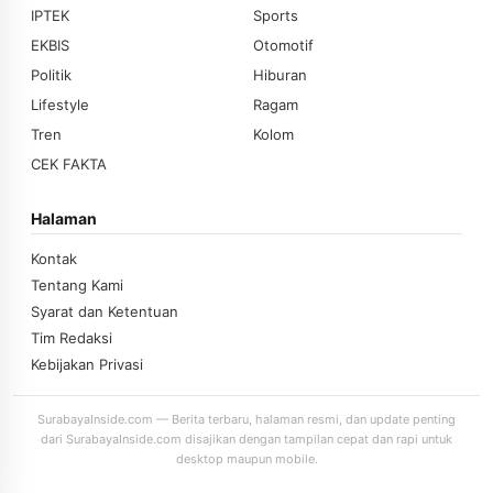
IPTEK
Sports
EKBIS
Otomotif
Politik
Hiburan
Lifestyle
Ragam
Tren
Kolom
CEK FAKTA
Halaman
Kontak
Tentang Kami
Syarat dan Ketentuan
Tim Redaksi
Kebijakan Privasi
SurabayaInside.com — Berita terbaru, halaman resmi, dan update penting
dari SurabayaInside.com disajikan dengan tampilan cepat dan rapi untuk
desktop maupun mobile.