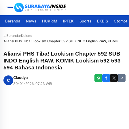
Beranda
News
HUKRIM
IPTEK
Sports
EKBIS
Otomoti
⌂ Beranda
›
Kolom
›
Aliansi PHS Tiba! Lookism Chapter 592 SUB INDO English RAW, KOMIK
Lookism 592 593 594 Bahasa Indonesia
Aliansi PHS Tiba! Lookism Chapter 592 SUB
INDO English RAW, KOMIK Lookism 592 593
594 Bahasa Indonesia
Claudya
C
30-01-2026, 07:23 WIB