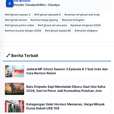
TIM REDAKSI
C
Penulis: Claudya
Editor:: Claudya
#mf ghost season 3
#mf ghost episode 6
#nonton mf ghost sub indo
#mf ghost anime
#anime balap jepang
#kanata livington
#mf ghost prime video
#mf ghost ani one asia
#jadwal mf ghost 2026
#anime musim dingin 2026
#mf ghost toyota 86
#shuichi shigeno
🔗 Berita Terkait
Jadwal MF Ghost Season 3 Episode 6 7 Sub Indo dan
Cara Nonton Resmi
Batu Empedu Sapi Mendadak Diburu Saat Idul Adha
2026, Dari Isi Perut Jadi Komoditas Puluhan Juta
Ketegangan Selat Hormuz Memanas, Harga Minyak
Dunia Dekati US$ 108