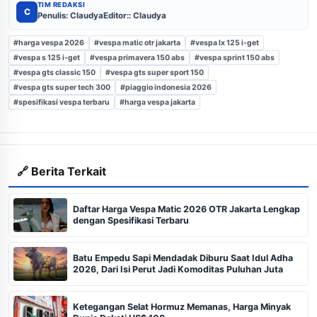
TIM REDAKSI
C
Penulis: Claudya
Editor:: Claudya
#harga vespa 2026
#vespa matic otr jakarta
#vespa lx 125 i-get
#vespa s 125 i-get
#vespa primavera 150 abs
#vespa sprint 150 abs
#vespa gts classic 150
#vespa gts super sport 150
#vespa gts super tech 300
#piaggio indonesia 2026
#spesifikasi vespa terbaru
#harga vespa jakarta
🔗 Berita Terkait
Daftar Harga Vespa Matic 2026 OTR Jakarta Lengkap
dengan Spesifikasi Terbaru
Batu Empedu Sapi Mendadak Diburu Saat Idul Adha
2026, Dari Isi Perut Jadi Komoditas Puluhan Juta
Ketegangan Selat Hormuz Memanas, Harga Minyak