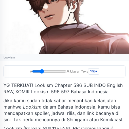
Lookism
A
16px
A
Ukuran Teks
YG TERKUAT! Lookism Chapter 596 SUB INDO English
RAW, KOMIK Lookism 596 597 Bahasa Indonesia
Jika kamu sudah tidak sabar menantikan kelanjutan
manhwa
Lookism
dalam Bahasa Indonesia, kamu bisa
mendapatkan spoiler, jadwal rilis, dan link bacanya di
sini. Tak perlu mencarinya di Shinigami atau Komikcast.
Lookism
(Korean: 외모지상주의; RR: Oemojisangjui)