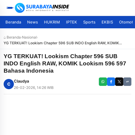
Beranda
News
HUKRIM
IPTEK
Sports
EKBIS
Otomoti
⌂ Beranda
›
Nasional
›
YG TERKUAT! Lookism Chapter 596 SUB INDO English RAW, KOMIK
Lookism 596 597 Bahasa Indonesia
YG TERKUAT! Lookism Chapter 596 SUB
INDO English RAW, KOMIK Lookism 596 597
Bahasa Indonesia
Claudya
C
26-02-2026, 14:26 WIB