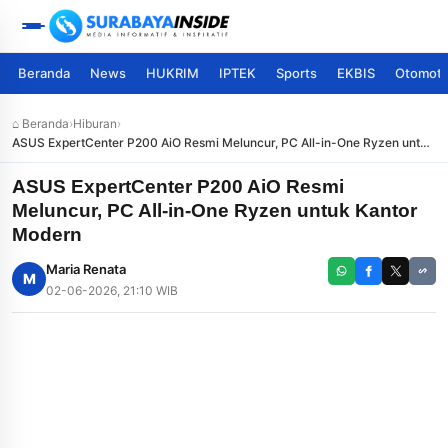
Beranda
News
HUKRIM
IPTEK
Sports
EKBIS
Otomoti
⌂ Beranda
›
Hiburan
›
ASUS ExpertCenter P200 AiO Resmi Meluncur, PC All-in-One Ryzen untuk
Kantor Modern
ASUS ExpertCenter P200 AiO Resmi
Meluncur, PC All-in-One Ryzen untuk Kantor
Modern
Maria Renata
M
02-06-2026, 21:10 WIB