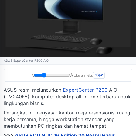
ASUS ExpertCenter P200 AiO
A
16px
A
Ukuran Teks
ASUS resmi meluncurkan
ExpertCenter P200
AiO
(PM240FA), komputer desktop all-in-one terbaru untuk
lingkungan bisnis.
Perangkat ini menyasar kantor, meja resepsionis, ruang
kerja bersama, hingga workstation standar yang
membutuhkan PC ringkas dan hemat tempat.
>>>
ASUS ROG NUC 16 Edition 20 Resmi Hadir