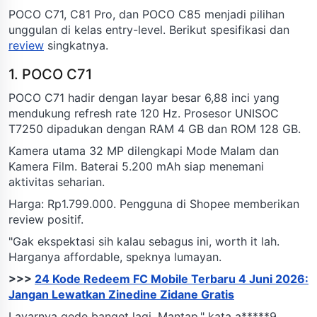
POCO C71, C81 Pro, dan POCO C85 menjadi pilihan
unggulan di kelas entry-level. Berikut spesifikasi dan
review
singkatnya.
1. POCO C71
POCO C71 hadir dengan layar besar 6,88 inci yang
mendukung refresh rate 120 Hz. Prosesor UNISOC
T7250 dipadukan dengan RAM 4 GB dan ROM 128 GB.
Kamera utama 32 MP dilengkapi Mode Malam dan
Kamera Film. Baterai 5.200 mAh siap menemani
aktivitas seharian.
Harga: Rp1.799.000. Pengguna di Shopee memberikan
review positif.
"Gak ekspektasi sih kalau sebagus ini, worth it lah.
Harganya affordable, speknya lumayan.
>>>
24 Kode Redeem FC Mobile Terbaru 4 Juni 2026:
Jangan Lewatkan Zinedine Zidane Gratis
Layarnya gede banget lagi. Mantap," kata a*****9.