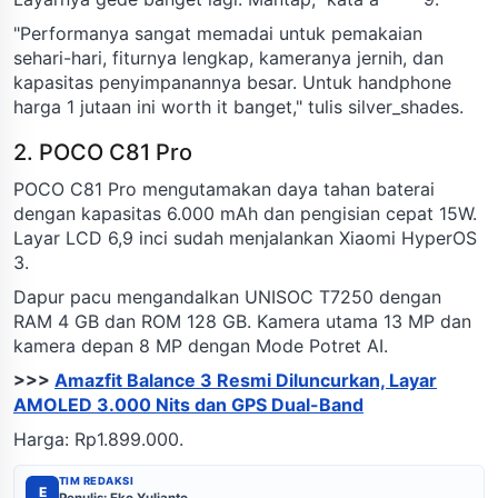
"Performanya sangat memadai untuk pemakaian
sehari-hari, fiturnya lengkap, kameranya jernih, dan
kapasitas penyimpanannya besar. Untuk handphone
harga 1 jutaan ini worth it banget," tulis silver_shades.
2. POCO C81 Pro
POCO C81 Pro mengutamakan daya tahan baterai
dengan kapasitas 6.000 mAh dan pengisian cepat 15W.
Layar LCD 6,9 inci sudah menjalankan Xiaomi HyperOS
3.
Dapur pacu mengandalkan UNISOC T7250 dengan
RAM 4 GB dan ROM 128 GB. Kamera utama 13 MP dan
kamera depan 8 MP dengan Mode Potret AI.
>>>
Amazfit Balance 3 Resmi Diluncurkan, Layar
AMOLED 3.000 Nits dan GPS Dual-Band
Harga: Rp1.899.000.
TIM REDAKSI
E
Penulis: Eko Yulianto