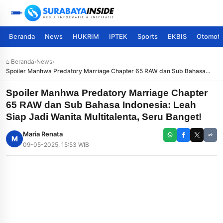
Beranda
News
HUKRIM
IPTEK
Sports
EKBIS
Otomoti
⌂ Beranda
›
News
›
Spoiler Manhwa Predatory Marriage Chapter 65 RAW dan Sub Bahasa
Indonesia: Leah Siap Jadi Wanita Multitalenta, Seru Banget!
Spoiler Manhwa Predatory Marriage Chapter
65 RAW dan Sub Bahasa Indonesia: Leah
Siap Jadi Wanita Multitalenta, Seru Banget!
Maria Renata
M
09-05-2025, 15:53 WIB