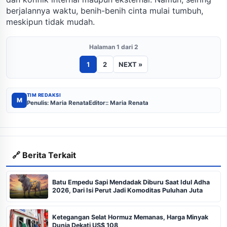
berjalannya waktu, benih-benih cinta mulai tumbuh,
meskipun tidak mudah.
Halaman 1 dari 2
1
2
NEXT »
TIM REDAKSI
M
Penulis: Maria Renata
Editor:: Maria Renata
🔗 Berita Terkait
Batu Empedu Sapi Mendadak Diburu Saat Idul Adha
2026, Dari Isi Perut Jadi Komoditas Puluhan Juta
Ketegangan Selat Hormuz Memanas, Harga Minyak
Dunia Dekati US$ 108