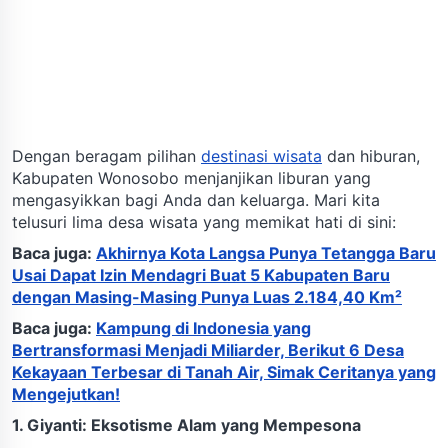
Dengan beragam pilihan
destinasi wisata
dan hiburan,
Kabupaten Wonosobo menjanjikan liburan yang
mengasyikkan bagi Anda dan keluarga. Mari kita
telusuri lima desa wisata yang memikat hati di sini:
Baca juga:
Akhirnya Kota Langsa Punya Tetangga Baru
Usai Dapat Izin Mendagri Buat 5 Kabupaten Baru
dengan Masing-Masing Punya Luas 2.184,40 Km²
Baca juga:
Kampung di Indonesia yang
Bertransformasi Menjadi Miliarder, Berikut 6 Desa
Kekayaan Terbesar di Tanah Air, Simak Ceritanya yang
Mengejutkan!
1. Giyanti: Eksotisme Alam yang Mempesona