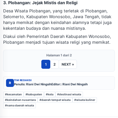
3. Plobangan: Jejak Mistis dan Religi
Desa Wisata Plobangan, yang terletak di Plobangan,
Selomerto, Kabupaten Wonosobo, Jawa Tengah, tidak
hanya memikat dengan keindahan alamnya tetapi juga
kekentalan budaya dan nuansa mistisnya.
Diakui oleh Pemerintah Daerah Kabupaten Wonosobo,
Plobangan menjadi tujuan wisata religi yang memikat.
Halaman 1 dari 2
1
2
NEXT »
TIM REDAKSI
R
Penulis: Riani Dwi Ningsih
Editor:: Riani Dwi Ningsih
#kecamatan
#kabupaten
#kota
#destinasi wisata
#keindahan nusantara
#daerah tempat wisata
#wisata kuliner
#nama daerah wisata