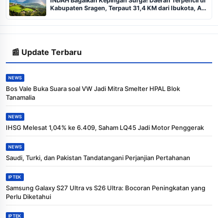
INDAH Bagaikan Kepingan Surga! Daerah Terpencil di
Kabupaten Sragen, Terpaut 31,4 KM dari Ibukota, Apa
yang Membuatnya Berbeda dan Istimewa?
📰 Update Terbaru
NEWS
Bos Vale Buka Suara soal VW Jadi Mitra Smelter HPAL Blok
Tanamalia
NEWS
IHSG Melesat 1,04% ke 6.409, Saham LQ45 Jadi Motor Penggerak
NEWS
Saudi, Turki, dan Pakistan Tandatangani Perjanjian Pertahanan
IPTEK
Samsung Galaxy S27 Ultra vs S26 Ultra: Bocoran Peningkatan yang
Perlu Diketahui
IPTEK