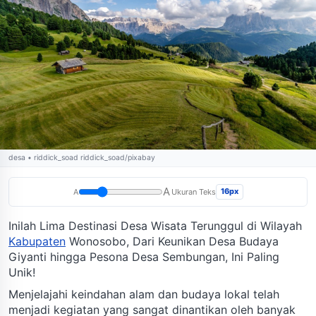
desa • riddick_soad riddick_soad/pixabay
A
16px
A
Ukuran Teks
Inilah Lima Destinasi Desa Wisata Terunggul di Wilayah
Kabupaten
Wonosobo, Dari Keunikan Desa Budaya
Giyanti hingga Pesona Desa Sembungan, Ini Paling
Unik!
Menjelajahi keindahan alam dan budaya lokal telah
menjadi kegiatan yang sangat dinantikan oleh banyak