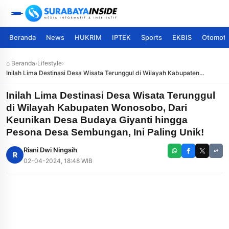
Beranda
News
HUKRIM
IPTEK
Sports
EKBIS
Otomoti
⌂ Beranda
›
Lifestyle
›
Inilah Lima Destinasi Desa Wisata Terunggul di Wilayah Kabupaten
Wonosobo, Dari Keunikan Desa Budaya Giyanti hingga Pesona Desa
Sembungan, Ini Paling Unik!
Inilah Lima Destinasi Desa Wisata Terunggul
di Wilayah Kabupaten Wonosobo, Dari
Keunikan Desa Budaya Giyanti hingga
Pesona Desa Sembungan, Ini Paling Unik!
Riani Dwi Ningsih
R
02-04-2024, 18:48 WIB