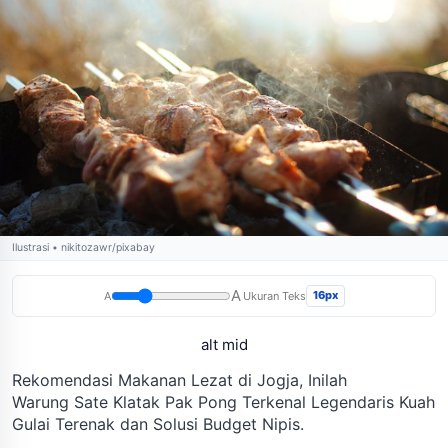
Ilustrasi • nikitozawr/pixabay
A
16px
A
Ukuran Teks
alt mid
Rekomendasi Makanan Lezat di Jogja, Inilah
Warung Sate Klatak Pak Pong Terkenal Legendaris Kuah
Gulai Terenak dan Solusi Budget Nipis.