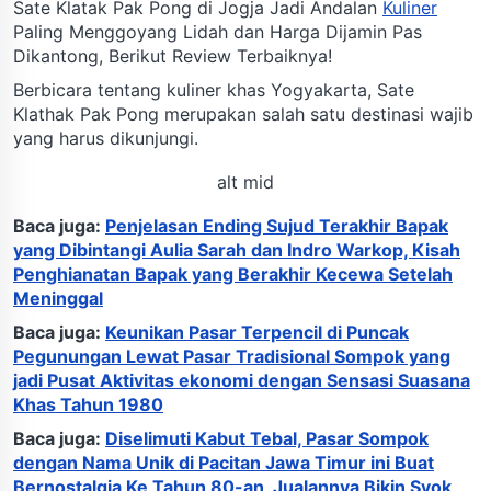
Sate Klatak Pak Pong di Jogja Jadi Andalan
Kuliner
Paling Menggoyang Lidah dan Harga Dijamin Pas
Dikantong, Berikut Review Terbaiknya!
Berbicara tentang kuliner khas Yogyakarta, Sate
Klathak Pak Pong merupakan salah satu destinasi wajib
yang harus dikunjungi.
alt mid
Baca juga:
Penjelasan Ending Sujud Terakhir Bapak
yang Dibintangi Aulia Sarah dan Indro Warkop, Kisah
Penghianatan Bapak yang Berakhir Kecewa Setelah
Meninggal
Baca juga:
Keunikan Pasar Terpencil di Puncak
Pegunungan Lewat Pasar Tradisional Sompok yang
jadi Pusat Aktivitas ekonomi dengan Sensasi Suasana
Khas Tahun 1980
Baca juga:
Diselimuti Kabut Tebal, Pasar Sompok
dengan Nama Unik di Pacitan Jawa Timur ini Buat
Bernostalgia Ke Tahun 80-an, Jualannya Bikin Syok