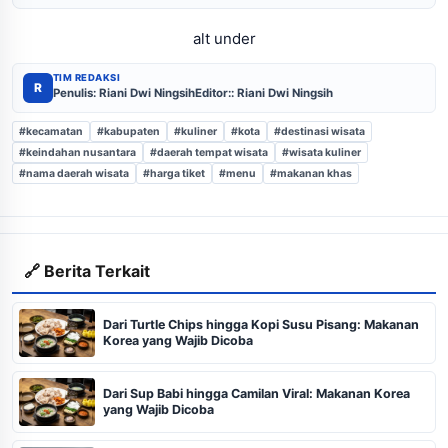
alt under
TIM REDAKSI
R
Penulis: Riani Dwi Ningsih
Editor:: Riani Dwi Ningsih
#kecamatan
#kabupaten
#kuliner
#kota
#destinasi wisata
#keindahan nusantara
#daerah tempat wisata
#wisata kuliner
#nama daerah wisata
#harga tiket
#menu
#makanan khas
🔗 Berita Terkait
Dari Turtle Chips hingga Kopi Susu Pisang: Makanan
Korea yang Wajib Dicoba
Dari Sup Babi hingga Camilan Viral: Makanan Korea
yang Wajib Dicoba