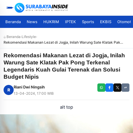
Beranda
News
HUKRIM
IPTEK
Sports
EKBIS
Otomoti
⌂ Beranda
›
Lifestyle
›
Rekomendasi Makanan Lezat di Jogja, Inilah Warung Sate Klatak Pak
Pong Terkenal Legendaris Kuah Gulai Terenak dan Solusi Budget Nipis
Rekomendasi Makanan Lezat di Jogja, Inilah
Warung Sate Klatak Pak Pong Terkenal
Legendaris Kuah Gulai Terenak dan Solusi
Budget Nipis
Riani Dwi Ningsih
R
13-04-2024, 17:00 WIB
alt top