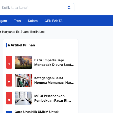
agam
Tren
Kolom
CEK FAKTA
r Haryanto Ex Suami Berlin Lee
🔥
Artikel Pilihan
Batu Empedu Sapi
1
Mendadak Diburu Saat
Idul Adha 2026, Dari Isi
Perut Jadi Komoditas
Ketegangan Selat
Puluhan Juta
2
Hormuz Memanas, Harga
Minyak Dunia Dekati
US$ 108
MSCI Pertahankan
3
Pembekuan Pasar RI,
BREN dan DSSA
Terancam Keluar dari
Cara Urus NIB UMKM Untuk