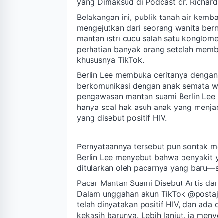
yang Dimaksud di Podcast dr. Richard
Belakangan ini, publik tanah air kem
mengejutkan dari seorang wanita ber
mantan istri cucu salah satu konglomer
perhatian banyak orang setelah memba
khususnya TikTok.
Berlin Lee membuka ceritanya denga
berkomunikasi dengan anak semata wa
pengawasan mantan suami Berlin Lee 
hanya soal hak asuh anak yang menjad
yang disebut positif HIV.
Pernyataannya tersebut pun sontak m
Berlin Lee menyebut bahwa penyakit y
ditularkan oleh pacarnya yang baru—s
Pacar Mantan Suami Disebut Artis da
Dalam unggahan akun TikTok @postaj
telah dinyatakan positif HIV, dan ada
kekasih barunya. Lebih lanjut, ia me