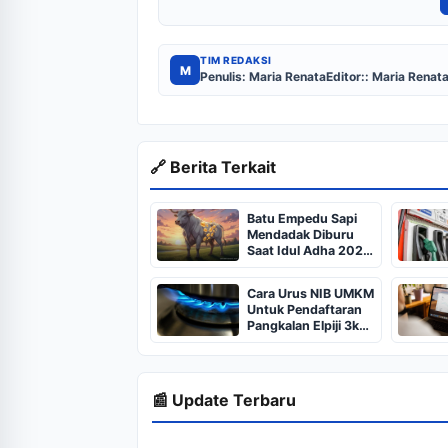
TIM REDAKSI
M
Penulis: Maria Renata
Editor:: Maria Renat
🔗 Berita Terkait
Batu Empedu Sapi
Mendadak Diburu
Saat Idul Adha 2026,
Dari Isi Perut Jadi
Komoditas Puluhan
Cara Urus NIB UMKM
Juta
Untuk Pendaftaran
Pangkalan Elpiji 3kg,
Kebijakan Baru
Penjualan LPG 3
Kilogram
📰 Update Terbaru