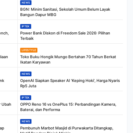
NEWS
BGN: Minim Sanitasi, Sekolah Umum Belum Layak
Bangun Dapur MBG
IPTEK
ench,
Power Bank Diskon di Freedom Sale 2026: Pilihan
Terbaik
LIFESTYLE
iaan
Toko Buku Hongik Mungo Bertahan 70 Tahun Berkat
Ikatan Karyawan
NEWS
ank
OpenAI Siapkan Speaker AI 'Keping Hoki', Harga Nyaris
Rp5 Juta
IPTEK
r Ubah
OPPO Reno 16 vs OnePlus 15: Perbandingan Kamera,
Baterai, dan Performa
NEWS
kap
Pembunuh Marbot Masjid di Purwakarta Ditangkap,