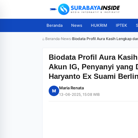
Beranda
News
HUKRIM
IPTEK
S
⌂ Beranda
›
News
›
Biodata Profil Aura Kasih Lengkap d
Biodata Profil Aura Kas
Akun IG, Penyanyi yang 
Haryanto Ex Suami Berli
Maria Renata
M
13-06-2025, 15:08 WIB