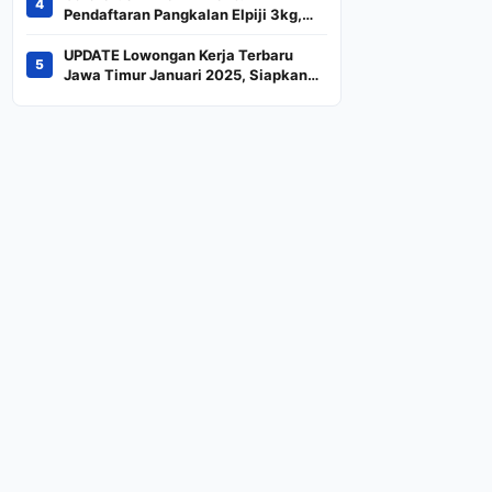
4
Indeks
Pendaftaran Pangkalan Elpiji 3kg,
Kebijakan Baru Penjualan LPG 3
Kilogram
UPDATE Lowongan Kerja Terbaru
5
Jawa Timur Januari 2025, Siapkan
CV dan Persyaratan