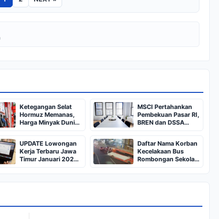
a
Ketegangan Selat
MSCI Pertahankan
Hormuz Memanas,
Pembekuan Pasar RI,
Harga Minyak Dunia
BREN dan DSSA
Dekati US$ 108
Terancam Keluar dari
Indeks
UPDATE Lowongan
Daftar Nama Korban
Kerja Terbaru Jawa
Kecelakaan Bus
Timur Januari 2025,
Rombongan Sekolah
Siapkan CV dan
dari Bali di Kota Batu:
Persyaratan
Salah Satunya Ada
Balita