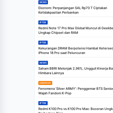
NEWS
Ekonom: Perpanjangan SAL Rp70 T Ciptakan
Ketidakpastian Perbankan
IPTEK
Redmi Note 17 Pro Max Global Muncul di Geekb
Ungkap Chipset dan RAM
IPTEK
Kekurangan DRAM Berpotensi Hambat Ketersed
iPhone 18 Pro saat Peluncuran
NEWS
Saham BBRI Melonjak 2,96%, Ungguli Kinerja B
Himbara Lainnya
HIBURAN
Fenomena 'Silver ARMY': Penggemar BTS Senio
Wajah Fandom K-Pop
IPTEK
Redmi K100 Pro vs K100 Pro Max: Bocoran Ung