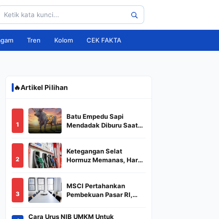
agam
Tren
Kolom
CEK FAKTA
🔥
Artikel Pilihan
Batu Empedu Sapi
1
Mendadak Diburu Saat
Idul Adha 2026, Dari Isi
Perut Jadi Komoditas
Ketegangan Selat
Puluhan Juta
2
Hormuz Memanas, Harga
Minyak Dunia Dekati
US$ 108
MSCI Pertahankan
3
Pembekuan Pasar RI,
BREN dan DSSA
Terancam Keluar dari
Cara Urus NIB UMKM Untuk