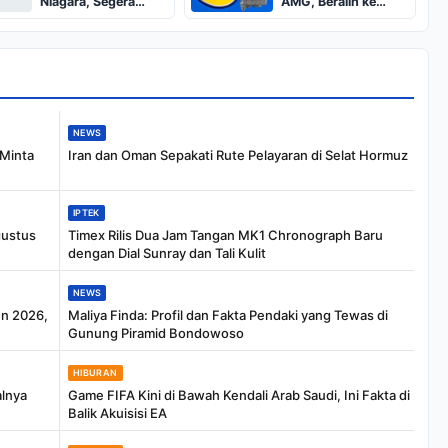
Niagara, Segera
AMG, Beralih ke
Meluncur
Teknologi Baru
NEWS
 Minta
Iran dan Oman Sepakati Rute Pelayaran di Selat Hormuz
IPTEK
gustus
Timex Rilis Dua Jam Tangan MK1 Chronograph Baru
dengan Dial Sunray dan Tali Kulit
NEWS
en 2026,
Maliya Finda: Profil dan Fakta Pendaki yang Tewas di
Gunung Piramid Bondowoso
HIBURAN
alnya
Game FIFA Kini di Bawah Kendali Arab Saudi, Ini Fakta di
Balik Akuisisi EA