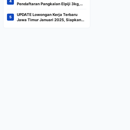
4
Indeks
Pendaftaran Pangkalan Elpiji 3kg,
Kebijakan Baru Penjualan LPG 3
Kilogram
UPDATE Lowongan Kerja Terbaru
5
Jawa Timur Januari 2025, Siapkan
CV dan Persyaratan