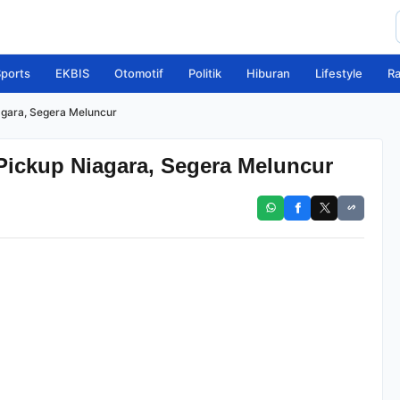
ports
EKBIS
Otomotif
Politik
Hiburan
Lifestyle
R
agara, Segera Meluncur
Pickup Niagara, Segera Meluncur