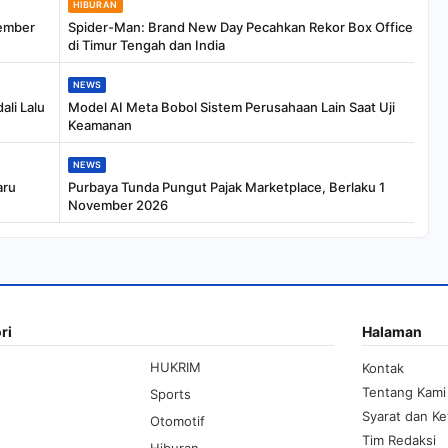
HIBURAN
tember
Spider-Man: Brand New Day Pecahkan Rekor Box Office
di Timur Tengah dan India
NEWS
li Lalu
Model AI Meta Bobol Sistem Perusahaan Lain Saat Uji
Keamanan
NEWS
aru
Purbaya Tunda Pungut Pajak Marketplace, Berlaku 1
November 2026
ri
Halaman
HUKRIM
Kontak
Tentang Kami
Sports
Syarat dan K
Otomotif
Tim Redaksi