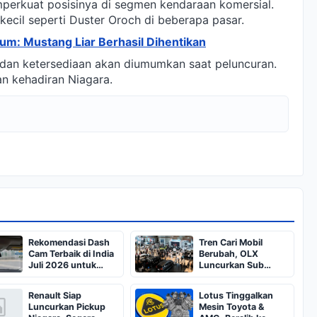
mperkuat posisinya di segmen kendaraan komersial.
 kecil seperti Duster Oroch di beberapa pasar.
um: Mustang Liar Berhasil Dihentikan
a dan ketersediaan akan diumumkan saat peluncuran.
n kehadiran Niagara.
Rekomendasi Dash
Tren Cari Mobil
Cam Terbaik di India
Berubah, OLX
Juli 2026 untuk
Luncurkan Sub
Semua Budget
Kategori Mobil Baru
Jelang GIIAS 2026
Renault Siap
Lotus Tinggalkan
Luncurkan Pickup
Mesin Toyota &