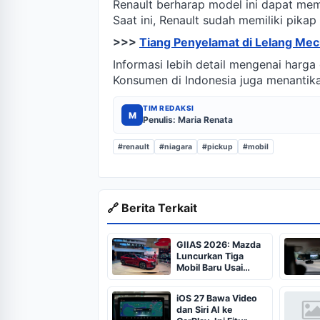
Renault berharap model ini dapat me
Saat ini, Renault sudah memiliki pikap
>>>
Tiang Penyelamat di Lelang Mec
Informasi lebih detail mengenai harg
Konsumen di Indonesia juga menantika
TIM REDAKSI
M
Penulis: Maria Renata
#renault
#niagara
#pickup
#mobil
🔗 Berita Terkait
GIIAS 2026: Mazda
Luncurkan Tiga
Mobil Baru Usai
Resmikan Pabrik di
Indonesia
iOS 27 Bawa Video
dan Siri AI ke