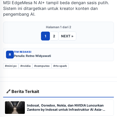
MSI EdgeMesa N AI+ tampil beda dengan sasis putih.
Sistem ini ditargetkan untuk kreator konten dan
pengembang AI.
Halaman 1 dari 2
1
2
NEXT »
TIM REDAKSI
R
Penulis: Retno Widyawati
#mini pc
#nvidia
#computex
#rtx spark
🔗 Berita Terkait
Indosat, Ooredoo, Nokia, dan NVIDIA Luncurkan
Zankore by Indosat untuk Infrastruktur AI Asia-
Pasifik