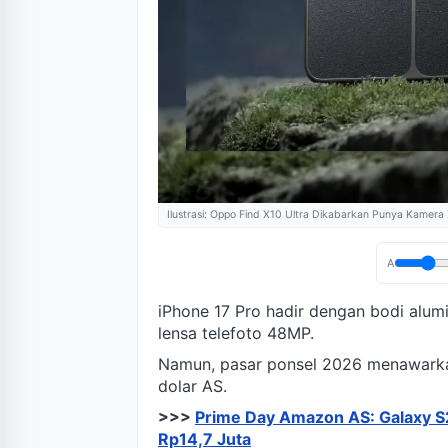
Ilustrasi: Oppo Find X10 Ultra Dikabarkan Punya Kamer
A
iPhone 17 Pro hadir dengan bodi alumi
lensa telefoto 48MP.
Namun, pasar ponsel 2026 menawarkan
dolar AS.
>>>
Prime Day Amazon AS: Galaxy S2
Rp14,7 Juta