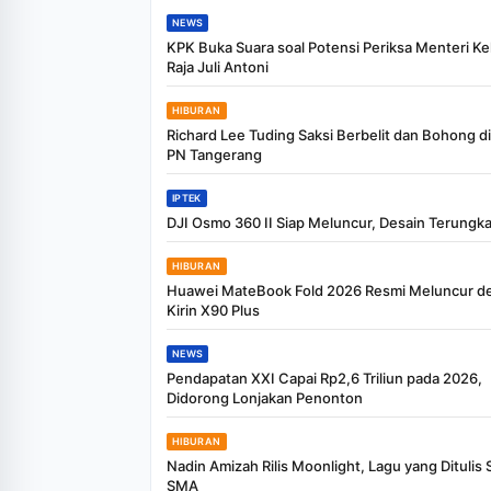
NEWS
KPK Buka Suara soal Potensi Periksa Menteri K
Raja Juli Antoni
HIBURAN
Richard Lee Tuding Saksi Berbelit dan Bohong d
PN Tangerang
IPTEK
DJI Osmo 360 II Siap Meluncur, Desain Terungk
HIBURAN
Huawei MateBook Fold 2026 Resmi Meluncur d
Kirin X90 Plus
NEWS
Pendapatan XXI Capai Rp2,6 Triliun pada 2026,
Didorong Lonjakan Penonton
HIBURAN
Nadin Amizah Rilis Moonlight, Lagu yang Ditulis 
SMA