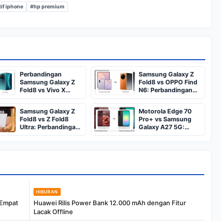
tif iphone
#hp premium
Perbandingan
Samsung Galaxy Z
Samsung Galaxy Z
Fold8 vs OPPO Find
Fold8 vs Vivo X
N6: Perbandingan
Fold6: Spesifikasi,
Lengkap
Kamera, Baterai,
Samsung Galaxy Z
Motorola Edge 70
Harga
Fold8 vs Z Fold8
Pro+ vs Samsung
Ultra: Perbandingan
Galaxy A27 5G:
Hands-on
Apakah Motorola
Sebanding dengan
Harganya?
HIBURAN
 Empat
Huawei Rilis Power Bank 12.000 mAh dengan Fitur
Lacak Offline