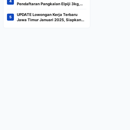
4
Indeks
Pendaftaran Pangkalan Elpiji 3kg,
Kebijakan Baru Penjualan LPG 3
Kilogram
UPDATE Lowongan Kerja Terbaru
5
Jawa Timur Januari 2025, Siapkan
CV dan Persyaratan