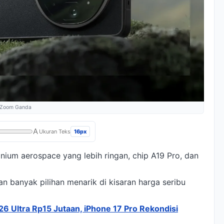
a Zoom Ganda
A
16px
Ukuran Teks
nium aerospace yang lebih ringan, chip A19 Pro, dan
 banyak pilihan menarik di kisaran harga seribu
6 Ultra Rp15 Jutaan, iPhone 17 Pro Rekondisi