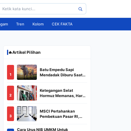
agam
Tren
Kolom
CEK FAKTA
🔥
Artikel Pilihan
Batu Empedu Sapi
1
Mendadak Diburu Saat
Idul Adha 2026, Dari Isi
Perut Jadi Komoditas
Ketegangan Selat
Puluhan Juta
2
Hormuz Memanas, Harga
Minyak Dunia Dekati
US$ 108
MSCI Pertahankan
3
Pembekuan Pasar RI,
BREN dan DSSA
Terancam Keluar dari
Cara Urus NIB UMKM Untuk