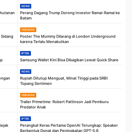
NEWS
ehutanan
Perang Dagang Trump Dorong Investor Ramai-Ramai ke
Batam
HIBURAN
i Sidang
Poster The Mummy Dilarang di London Underground
karena Terlalu Menakutkan
IPTEK
ap
Samsung Wallet Kini Bisa Dibagikan Lewat Quick Share
NEWS
engan
Rupiah Ditutup Menguat, Minat Tinggi pada SRBI
Topang Sentimen
HIBURAN
Trailer Primetime: Robert Pattinson Jadi Pemburu
Predator Anak
IPTEK
Sejak
Perangkat Keras Pertama OpenAI Terungkap: Speaker
Berbentuk Donat dan Peningkatan GPT-5.6