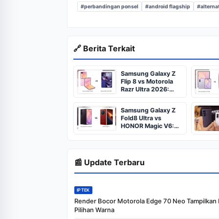
#perbandingan ponsel
#android flagship
#alterna
🔗 Berita Terkait
Samsung Galaxy Z
Flip 8 vs Motorola
Razr Ultra 2026:
Perbandingan
Lengkap
Samsung Galaxy Z
Fold8 Ultra vs
HONOR Magic V6:
Mana yang Lebih
Worth It?
📰 Update Terbaru
IPTEK
Render Bocor Motorola Edge 70 Neo Tampilkan
Pilihan Warna