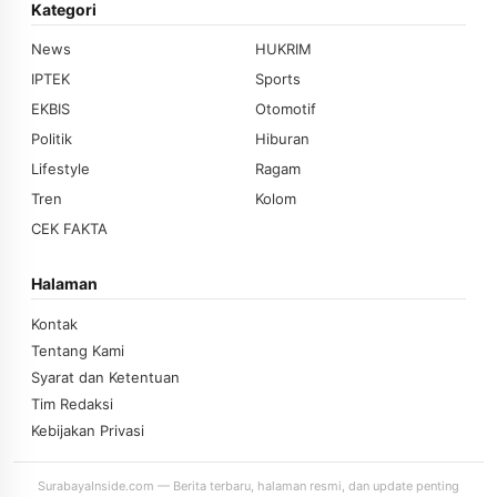
Kategori
News
HUKRIM
IPTEK
Sports
EKBIS
Otomotif
Politik
Hiburan
Lifestyle
Ragam
Tren
Kolom
CEK FAKTA
Halaman
Kontak
Tentang Kami
Syarat dan Ketentuan
Tim Redaksi
Kebijakan Privasi
SurabayaInside.com — Berita terbaru, halaman resmi, dan update penting