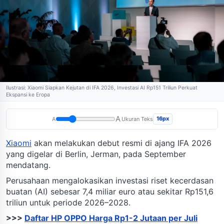
Ilustrasi: Xiaomi Siapkan Kejutan di IFA 2026, Investasi AI Rp151 Triliun Perkuat
Ekspansi ke Eropa
A
16px
A
Ukuran Teks
Xiaomi
akan melakukan debut resmi di ajang IFA 2026
yang digelar di Berlin, Jerman, pada September
mendatang.
Perusahaan mengalokasikan investasi riset kecerdasan
buatan (AI) sebesar 7,4 miliar euro atau sekitar Rp151,6
triliun untuk periode 2026–2028.
>>>
Daftar HP OPPO Harga Rp1-2 Jutaan per Juli