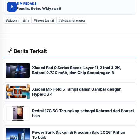
TIM REDAKSI
R
Penulis: Retno Widyawati
#xiaomi
#ifa
#investasi ai
#ekspansi eropa
🔗 Berita Terkait
Xiaomi Pad 9 Series Bocor: Layar 11,2 Inci 3.2K,
Baterai 9.720 mAh, dan Chip Snapdragon 8
Xiaomi Mix Fold 5 Tampil dalam Gambar dengan
HyperOS 4
Redmi 17C 5G Terungkap sebagai Rebrand dari Ponsel
Lain
Power Bank Diskon di Freedom Sale 2026: Pilihan
Terbaik