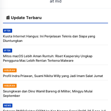
alt mid
📰 Update Terbaru
IPTEK
Kuota Internet Hangus: Ini Penjelasan Teknis dan Siapa yang
Diuntungkan
IPTEK
Mitos macOS Lebih Aman Runtuh: Riset Kaspersky Ungkap
Pengguna Mac Lebih Rentan Terkena Malware
HIBURAN
Profil Indra Priawan, Suami Nikita Willy yang Jadi Imam Salat Jumat
HIBURAN
Seungkwan dan Dino Wamil Bareng di Militer, Mingyu Mulai
September
NEWS
Setoran PNBP Sektor ESDM ke Kas Negara Capai Rp96,26 T per Juli