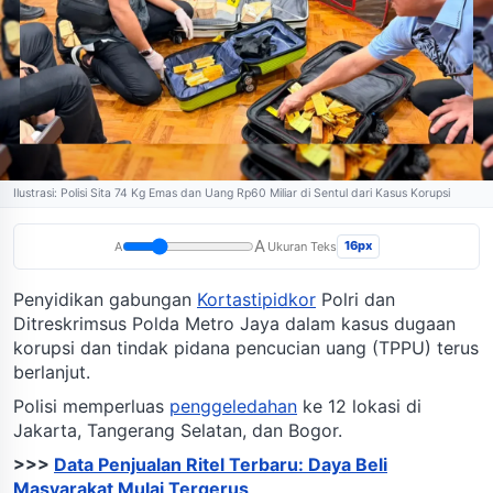
Ilustrasi: Polisi Sita 74 Kg Emas dan Uang Rp60 Miliar di Sentul dari Kasus Korupsi
A
16px
A
Ukuran Teks
Penyidikan gabungan
Kortastipidkor
Polri dan
Ditreskrimsus Polda Metro Jaya dalam kasus dugaan
korupsi dan tindak pidana pencucian uang (TPPU) terus
berlanjut.
Polisi memperluas
penggeledahan
ke 12 lokasi di
Jakarta, Tangerang Selatan, dan Bogor.
>>>
Data Penjualan Ritel Terbaru: Daya Beli
Masyarakat Mulai Tergerus