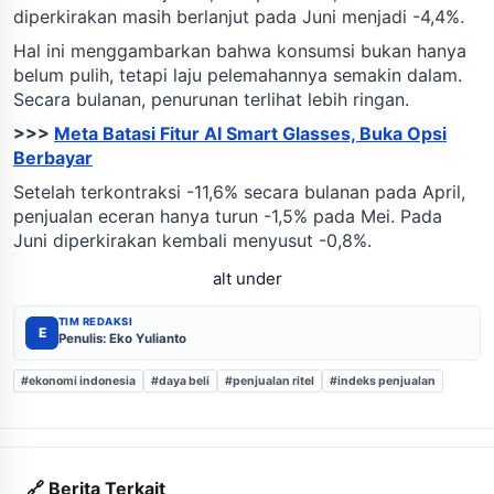
diperkirakan masih berlanjut pada Juni menjadi -4,4%.
Hal ini menggambarkan bahwa konsumsi bukan hanya
belum pulih, tetapi laju pelemahannya semakin dalam.
Secara bulanan, penurunan terlihat lebih ringan.
>>>
Meta Batasi Fitur AI Smart Glasses, Buka Opsi
Berbayar
Setelah terkontraksi -11,6% secara bulanan pada April,
penjualan eceran hanya turun -1,5% pada Mei. Pada
Juni diperkirakan kembali menyusut -0,8%.
alt under
TIM REDAKSI
E
Penulis: Eko Yulianto
#ekonomi indonesia
#daya beli
#penjualan ritel
#indeks penjualan
🔗 Berita Terkait