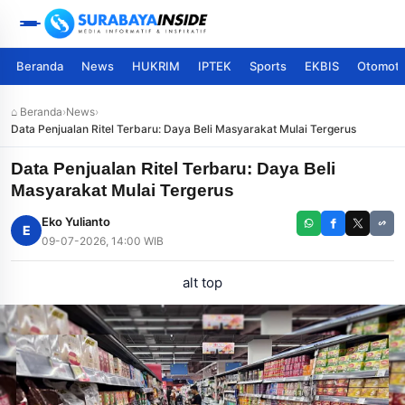
Beranda
News
HUKRIM
IPTEK
Sports
EKBIS
Otomoti
⌂ Beranda
›
News
›
Data Penjualan Ritel Terbaru: Daya Beli Masyarakat Mulai Tergerus
Data Penjualan Ritel Terbaru: Daya Beli
Masyarakat Mulai Tergerus
Eko Yulianto
E
09-07-2026, 14:00 WIB
alt top