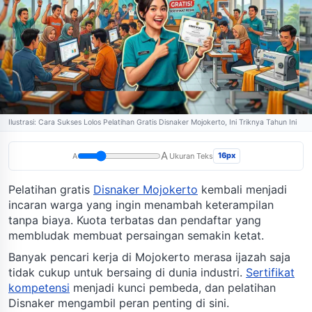
Ilustrasi: Cara Sukses Lolos Pelatihan Gratis Disnaker Mojokerto, Ini Triknya Tahun Ini
A
16px
A
Ukuran Teks
Pelatihan gratis
Disnaker Mojokerto
kembali menjadi
incaran warga yang ingin menambah keterampilan
tanpa biaya. Kuota terbatas dan pendaftar yang
membludak membuat persaingan semakin ketat.
Banyak pencari kerja di Mojokerto merasa ijazah saja
tidak cukup untuk bersaing di dunia industri.
Sertifikat
kompetensi
menjadi kunci pembeda, dan pelatihan
Disnaker mengambil peran penting di sini.