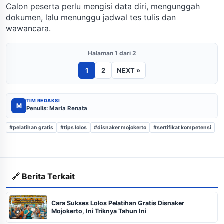
Calon peserta perlu mengisi data diri, mengunggah
dokumen, lalu menunggu jadwal tes tulis dan
wawancara.
Halaman 1 dari 2
1
2
NEXT »
TIM REDAKSI
M
Penulis: Maria Renata
#pelatihan gratis
#tips lolos
#disnaker mojokerto
#sertifikat kompetensi
🔗 Berita Terkait
Cara Sukses Lolos Pelatihan Gratis Disnaker
Mojokerto, Ini Triknya Tahun Ini