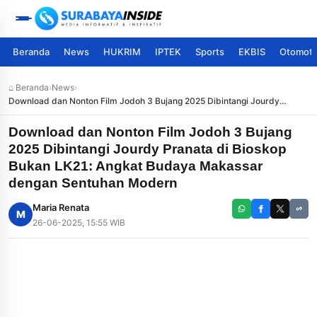
Beranda
News
HUKRIM
IPTEK
Sports
EKBIS
Otomoti
⌂ Beranda
›
News
›
Download dan Nonton Film Jodoh 3 Bujang 2025 Dibintangi Jourdy
Pranata di Bioskop Bukan LK21: Angkat Budaya Makassar dengan
Sentuhan Modern
Download dan Nonton Film Jodoh 3 Bujang
2025 Dibintangi Jourdy Pranata di Bioskop
Bukan LK21: Angkat Budaya Makassar
dengan Sentuhan Modern
Maria Renata
M
26-06-2025, 15:55 WIB