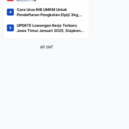
BREN dan DSSA
Terancam Keluar dari
Cara Urus NIB UMKM Untuk
4
Indeks
Pendaftaran Pangkalan Elpiji 3kg,
Kebijakan Baru Penjualan LPG 3
Kilogram
UPDATE Lowongan Kerja Terbaru
5
Jawa Timur Januari 2025, Siapkan
CV dan Persyaratan
alt def