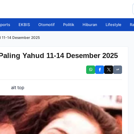
ports
EKBIS
Otomotif
Politik
Hiburan
Lifestyle
R
d 11-14 Desember 2025
Paling Yahud 11-14 Desember 2025
alt top