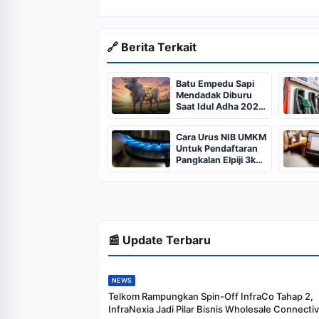
🔗 Berita Terkait
Batu Empedu Sapi
Mendadak Diburu
Saat Idul Adha 2026,
Dari Isi Perut Jadi
Komoditas Puluhan
Cara Urus NIB UMKM
Juta
Untuk Pendaftaran
Pangkalan Elpiji 3kg,
Kebijakan Baru
Penjualan LPG 3
Kilogram
📰 Update Terbaru
NEWS
Telkom Rampungkan Spin-Off InfraCo Tahap 2,
InfraNexia Jadi Pilar Bisnis Wholesale Connectiv