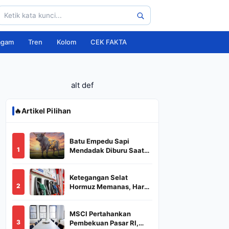
agam
Tren
Kolom
CEK FAKTA
alt def
🔥
Artikel Pilihan
Batu Empedu Sapi
1
Mendadak Diburu Saat
Idul Adha 2026, Dari Isi
Perut Jadi Komoditas
Ketegangan Selat
Puluhan Juta
2
Hormuz Memanas, Harga
Minyak Dunia Dekati
US$ 108
MSCI Pertahankan
3
Pembekuan Pasar RI,