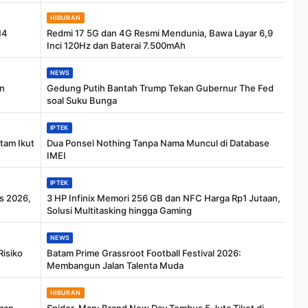
HIBURAN
M4
Redmi 17 5G dan 4G Resmi Mendunia, Bawa Layar 6,9
Inci 120Hz dan Baterai 7.500mAh
NEWS
n
Gedung Putih Bantah Trump Tekan Gubernur The Fed
soal Suku Bunga
IPTEK
tam Ikut
Dua Ponsel Nothing Tanpa Nama Muncul di Database
IMEI
IPTEK
s 2026,
3 HP Infinix Memori 256 GB dan NFC Harga Rp1 Jutaan,
Solusi Multitasking hingga Gaming
NEWS
Risiko
Batam Prime Grassroot Football Festival 2026:
Membangun Jalan Talenta Muda
HIBURAN