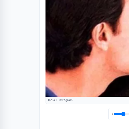
India • Instagram
A