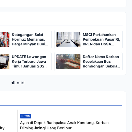
Ketegangan Selat
MSCI Pertahankan
Hormuz Memanas,
Pembekuan Pasar RI,
Harga Minyak Dunia
BREN dan DSSA
Dekati US$ 108
Terancam Keluar dari
Indeks
UPDATE Lowongan
Daftar Nama Korban
Kerja Terbaru Jawa
Kecelakaan Bus
Timur Januari 2025,
Rombongan Sekolah
Siapkan CV dan
dari Bali di Kota Batu:
Persyaratan
Salah Satunya Ada
Balita
alt mid
NEWS
Ayah di Depok Rudapaksa Anak Kandung, Korban
ity
Diiming-imingi Uang Berlibur