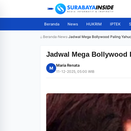
Beranda
News
HUKRIM
IPTEK
S
⌂ Beranda
›
News
›
Jadwal Mega Bollywood Paling Yahu
Jadwal Mega Bollywood 
Maria Renata
M
11-12-2025, 05:00 WIB