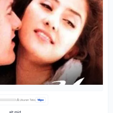
A
16px
Ukuran Teks
alt mid