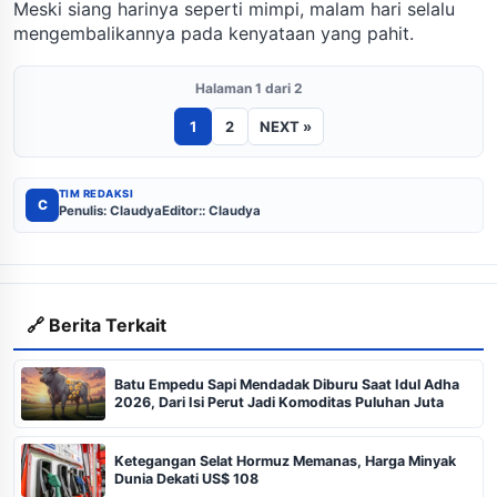
Meski siang harinya seperti mimpi, malam hari selalu
mengembalikannya pada kenyataan yang pahit.
Halaman 1 dari 2
1
2
NEXT »
TIM REDAKSI
C
Penulis: Claudya
Editor:: Claudya
🔗 Berita Terkait
Batu Empedu Sapi Mendadak Diburu Saat Idul Adha
2026, Dari Isi Perut Jadi Komoditas Puluhan Juta
Ketegangan Selat Hormuz Memanas, Harga Minyak
Dunia Dekati US$ 108