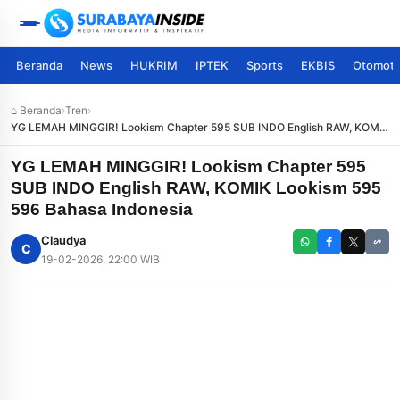
Beranda
News
HUKRIM
IPTEK
Sports
EKBIS
Otomoti
⌂ Beranda
›
Tren
›
YG LEMAH MINGGIR! Lookism Chapter 595 SUB INDO English RAW, KOMIK
Lookism 595 596 Bahasa Indonesia
YG LEMAH MINGGIR! Lookism Chapter 595
SUB INDO English RAW, KOMIK Lookism 595
596 Bahasa Indonesia
Claudya
C
19-02-2026, 22:00 WIB