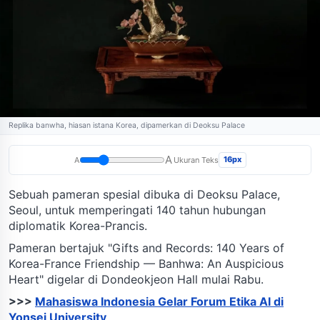
Replika banwha, hiasan istana Korea, dipamerkan di Deoksu Palace
A
16px
A
Ukuran Teks
Sebuah pameran spesial dibuka di Deoksu Palace,
Seoul, untuk memperingati 140 tahun hubungan
diplomatik Korea-Prancis.
Pameran bertajuk "Gifts and Records: 140 Years of
Korea-France Friendship — Banhwa: An Auspicious
Heart" digelar di Dondeokjeon Hall mulai Rabu.
>>>
Mahasiswa Indonesia Gelar Forum Etika AI di
Yonsei University