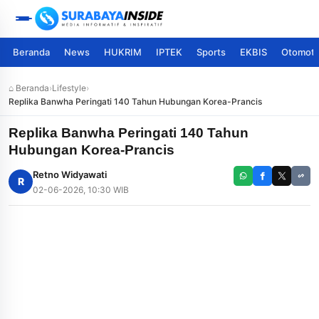
Beranda
News
HUKRIM
IPTEK
Sports
EKBIS
Otomoti
⌂ Beranda
›
Lifestyle
›
Replika Banwha Peringati 140 Tahun Hubungan Korea-Prancis
Replika Banwha Peringati 140 Tahun
Hubungan Korea-Prancis
Retno Widyawati
R
02-06-2026, 10:30 WIB